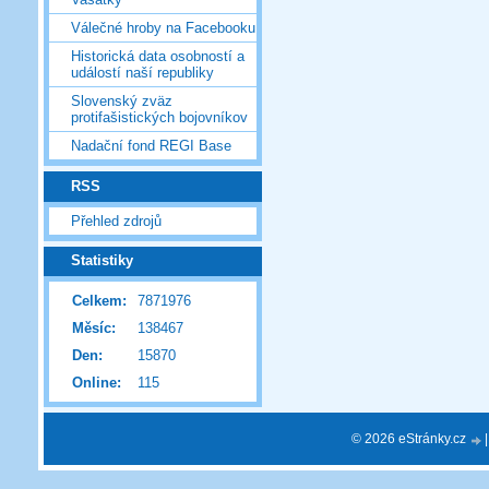
Válečné hroby na Facebooku
Historická data osobností a
událostí naší republiky
Slovenský zväz
protifašistických bojovníkov
Nadační fond REGI Base
RSS
Přehled zdrojů
Statistiky
Celkem:
7871976
Měsíc:
138467
Den:
15870
Online:
115
© 2026 eStránky.cz