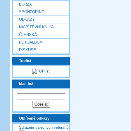
BURZA
SPONZORING
ODKAZY
NÁVŠTĚVNÍ KNIHA
ČLENSKÁ
FOTOALBUM
DISKUSE
Toplist
Mail list
Oblíbené odkazy
Sdružení válečných veteránů