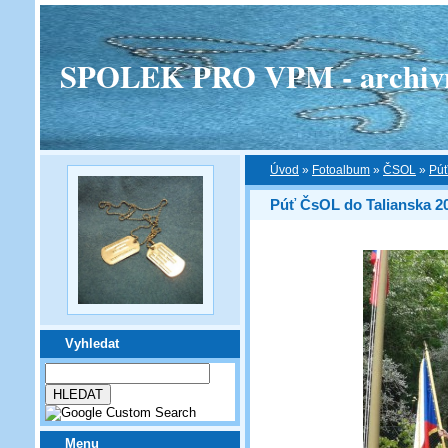
SPOLEK PRO VPM - archivní v
Úvod
»
Fotoalbum
»
ČSOL
»
Púť
Púť ČsOL do Talianska 2
Vyhledat
Menu