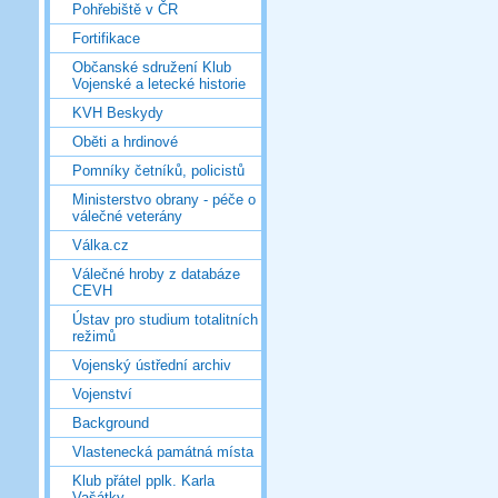
Pohřebiště v ČR
Fortifikace
Občanské sdružení Klub
Vojenské a letecké historie
KVH Beskydy
Oběti a hrdinové
Pomníky četníků, policistů
Ministerstvo obrany - péče o
válečné veterány
Válka.cz
Válečné hroby z databáze
CEVH
Ústav pro studium totalitních
režimů
Vojenský ústřední archiv
Vojenství
Background
Vlastenecká památná místa
Klub přátel pplk. Karla
Vašátky