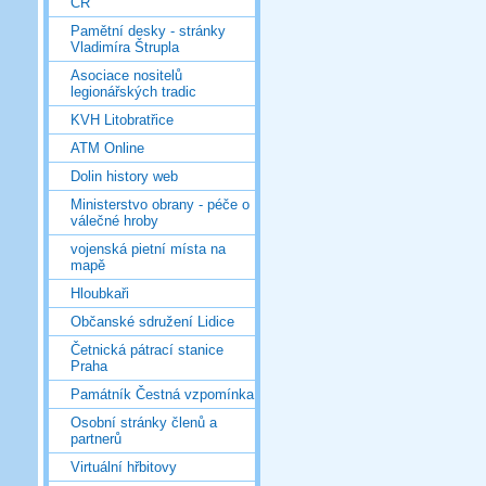
ČR
Pamětní desky - stránky
Vladimíra Štrupla
Asociace nositelů
legionářských tradic
KVH Litobratřice
ATM Online
Dolin history web
Ministerstvo obrany - péče o
válečné hroby
vojenská pietní místa na
mapě
Hloubkaři
Občanské sdružení Lidice
Četnická pátrací stanice
Praha
Památník Čestná vzpomínka
Osobní stránky členů a
partnerů
Virtuální hřbitovy