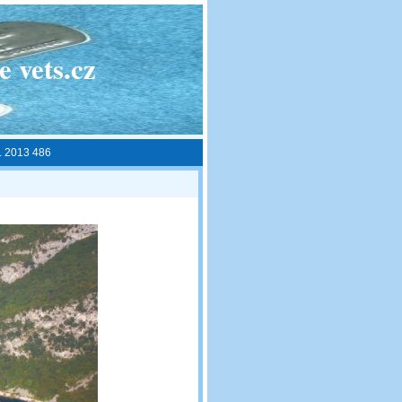
 vets.cz
9. 2013 486