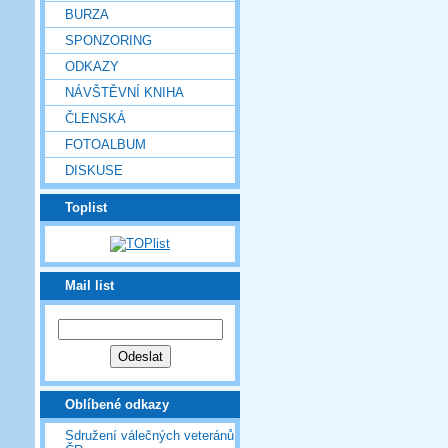
BURZA
SPONZORING
ODKAZY
NÁVŠTĚVNÍ KNIHA
ČLENSKÁ
FOTOALBUM
DISKUSE
Toplist
Mail list
Oblíbené odkazy
Sdružení válečných veteránů