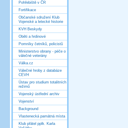
Pohřebiště v ČR
Fortifikace
Občanské sdružení Klub
Vojenské a letecké historie
KVH Beskydy
Oběti a hrdinové
Pomníky četníků, policistů
Ministerstvo obrany - péče o
válečné veterány
Válka.cz
Válečné hroby z databáze
CEVH
Ústav pro studium totalitních
režimů
Vojenský ústřední archiv
Vojenství
Background
Vlastenecká památná místa
Klub přátel pplk. Karla
Vašátky