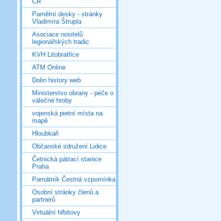
ČR
Pamětní desky - stránky
Vladimíra Štrupla
Asociace nositelů
legionářských tradic
KVH Litobratřice
ATM Online
Dolin history web
Ministerstvo obrany - péče o
válečné hroby
vojenská pietní místa na
mapě
Hloubkaři
Občanské sdružení Lidice
Četnická pátrací stanice
Praha
Památník Čestná vzpomínka
Osobní stránky členů a
partnerů
Virtuální hřbitovy