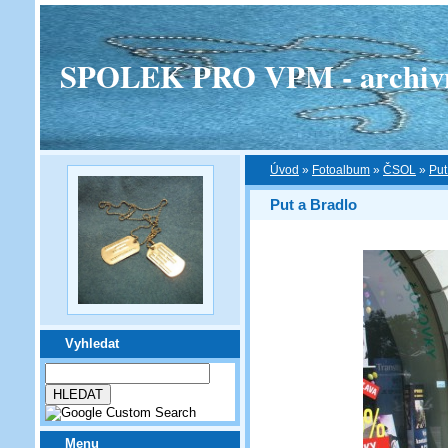
SPOLEK PRO VPM - archivní v
Úvod
»
Fotoalbum
»
ČSOL
»
Put
Put a Bradlo
Vyhledat
Menu