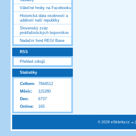
Válečné hroby na Facebooku
Historická data osobností a
událostí naší republiky
Slovenský zväz
protifašistických bojovníkov
Nadační fond REGI Base
RSS
Přehled zdrojů
Statistiky
Celkem:
7844512
Měsíc:
115280
Den:
6737
Online:
165
© 2026 eStránky.cz