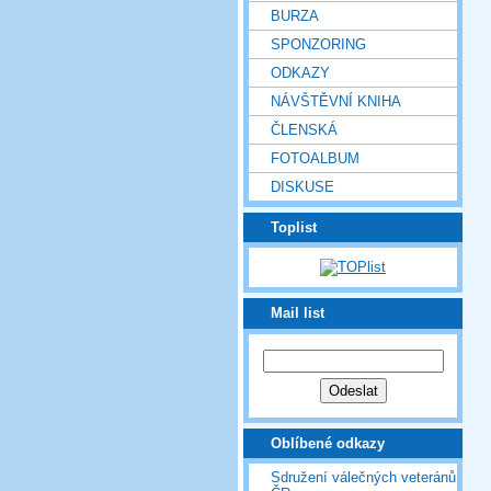
BURZA
SPONZORING
ODKAZY
NÁVŠTĚVNÍ KNIHA
ČLENSKÁ
FOTOALBUM
DISKUSE
Toplist
Mail list
Oblíbené odkazy
Sdružení válečných veteránů