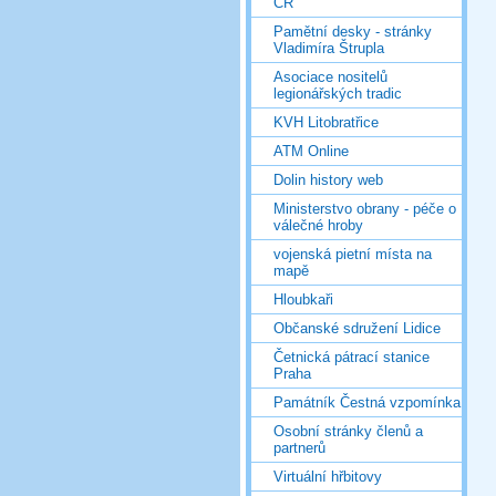
ČR
Pamětní desky - stránky
Vladimíra Štrupla
Asociace nositelů
legionářských tradic
KVH Litobratřice
ATM Online
Dolin history web
Ministerstvo obrany - péče o
válečné hroby
vojenská pietní místa na
mapě
Hloubkaři
Občanské sdružení Lidice
Četnická pátrací stanice
Praha
Památník Čestná vzpomínka
Osobní stránky členů a
partnerů
Virtuální hřbitovy