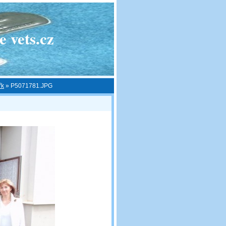
 vets.cz
řk
»
P5071781.JPG