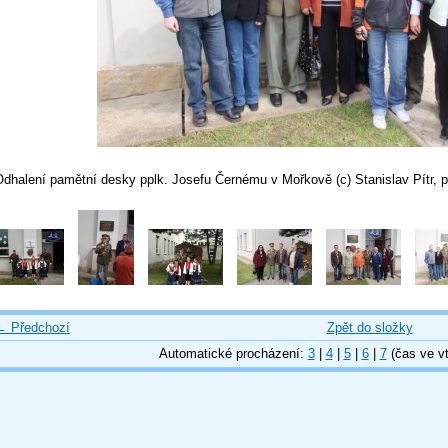
Odhalení pamětní desky pplk. Josefu Černému v Mořkově (c) Stanislav Pítr
← Předchozí
Zpět do složky
Automatické procházení:
3
|
4
|
5
|
6
|
7
(čas ve vt