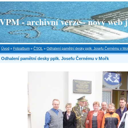
 - archivní verze - nový web je
Úvod
»
Fotoalbum
»
ČSOL
»
Odhalení pamětní desky pplk. Josefu Černému v Mo
Odhalení pamětní desky pplk. Josefu Černému v Mořk