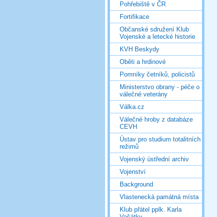
Pohřebiště v ČR
Fortifikace
Občanské sdružení Klub
Vojenské a letecké historie
KVH Beskydy
Oběti a hrdinové
Pomníky četníků, policistů
Ministerstvo obrany - péče o
válečné veterány
Válka.cz
Válečné hroby z databáze
CEVH
Ústav pro studium totalitních
režimů
Vojenský ústřední archiv
Vojenství
Background
Vlastenecká památná místa
Klub přátel pplk. Karla
Vašátky