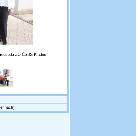
, předseda ZO ČSBS Kladno
eřinách)