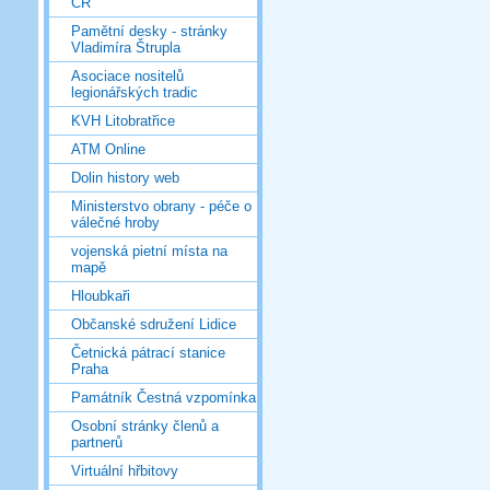
ČR
Pamětní desky - stránky
Vladimíra Štrupla
Asociace nositelů
legionářských tradic
KVH Litobratřice
ATM Online
Dolin history web
Ministerstvo obrany - péče o
válečné hroby
vojenská pietní místa na
mapě
Hloubkaři
Občanské sdružení Lidice
Četnická pátrací stanice
Praha
Památník Čestná vzpomínka
Osobní stránky členů a
partnerů
Virtuální hřbitovy