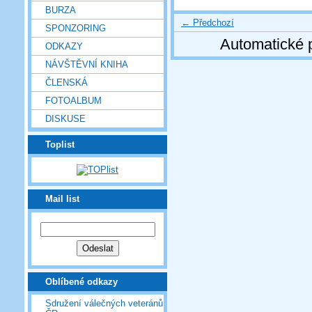
BURZA
← Předchozí
SPONZORING
Automatické 
ODKAZY
NÁVŠTĚVNÍ KNIHA
ČLENSKÁ
FOTOALBUM
DISKUSE
Toplist
Mail list
Oblíbené odkazy
Sdružení válečných veteránů