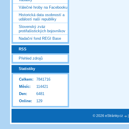
Válečné hroby na Facebooku
Historická data osobností a
událostí naší republiky
Slovenský zväz
protifašistických bojovníkov
Nadační fond REGI Base
RSS
Přehled zdrojů
Statistiky
Celkem:
7841716
Měsíc:
114421
Den:
6481
Online:
129
© 2026 eStránky.cz