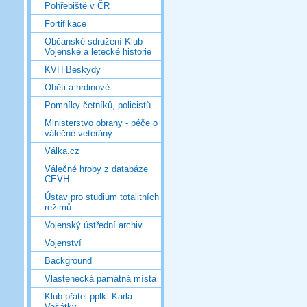
Pohřebiště v ČR
Fortifikace
Občanské sdružení Klub
Vojenské a letecké historie
KVH Beskydy
Oběti a hrdinové
Pomníky četníků, policistů
Ministerstvo obrany - péče o
válečné veterány
Válka.cz
Válečné hroby z databáze
CEVH
Ústav pro studium totalitních
režimů
Vojenský ústřední archiv
Vojenství
Background
Vlastenecká památná místa
Klub přátel pplk. Karla
Vašátky