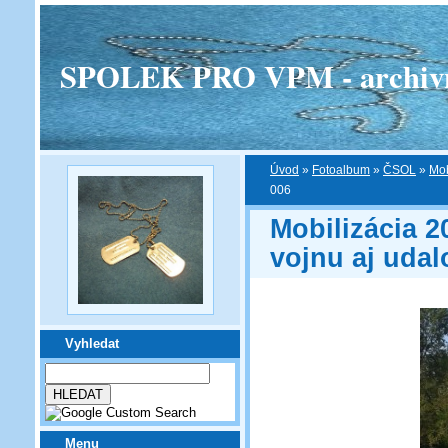
SPOLEK PRO VPM - archivní v
Úvod
»
Fotoalbum
»
ČSOL
»
Mob
006
Mobilizácia 
vojnu aj udal
Vyhledat
Menu