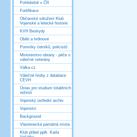
Pohřebiště v ČR
Fortifikace
Občanské sdružení Klub
Vojenské a letecké historie
KVH Beskydy
Oběti a hrdinové
Pomníky četníků, policistů
Ministerstvo obrany - péče o
válečné veterány
Válka.cz
Válečné hroby z databáze
CEVH
Ústav pro studium totalitních
režimů
Vojenský ústřední archiv
Vojenství
Background
Vlastenecká památná místa
Klub přátel pplk. Karla
Vašátky