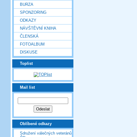
BURZA
SPONZORING
ODKAZY
NÁVŠTĚVNÍ KNIHA
ČLENSKÁ
FOTOALBUM
DISKUSE
Toplist
Mail list
Oblíbené odkazy
Sdružení válečných veteránů