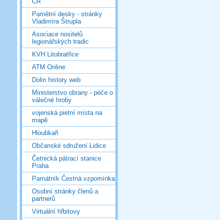
ČR
Pamětní desky - stránky
Vladimíra Štrupla
Asociace nositelů
legionářských tradic
KVH Litobratřice
ATM Online
Dolin history web
Ministerstvo obrany - péče o
válečné hroby
vojenská pietní místa na
mapě
Hloubkaři
Občanské sdružení Lidice
Četnická pátrací stanice
Praha
Památník Čestná vzpomínka
Osobní stránky členů a
partnerů
Virtuální hřbitovy