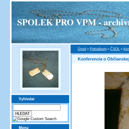
SPOLEK PRO VPM - archivní v
Úvod
»
Fotoalbum
»
ČSOL
»
Kon
Konferencia o Občianskej 
Vyhledat
Menu