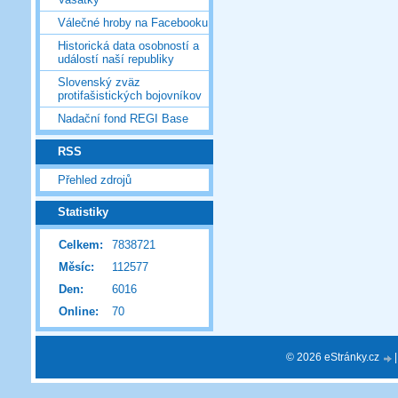
Válečné hroby na Facebooku
Historická data osobností a
událostí naší republiky
Slovenský zväz
protifašistických bojovníkov
Nadační fond REGI Base
RSS
Přehled zdrojů
Statistiky
Celkem:
7838721
Měsíc:
112577
Den:
6016
Online:
70
© 2026 eStránky.cz