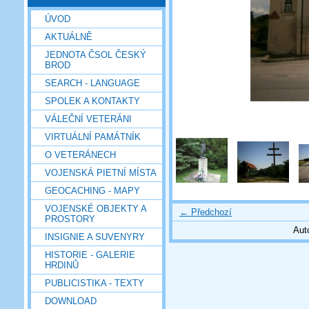
ÚVOD
AKTUÁLNĚ
JEDNOTA ČSOL ČESKÝ
BROD
SEARCH - LANGUAGE
SPOLEK A KONTAKTY
VÁLEČNÍ VETERÁNI
VIRTUÁLNÍ PAMÁTNÍK
O VETERÁNECH
VOJENSKÁ PIETNÍ MÍSTA
GEOCACHING - MAPY
VOJENSKÉ OBJEKTY A
← Předchozí
PROSTORY
Aut
INSIGNIE A SUVENYRY
HISTORIE - GALERIE
HRDINŮ
PUBLICISTIKA - TEXTY
DOWNLOAD