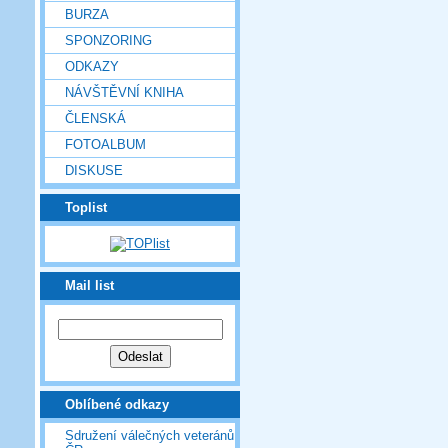
BURZA
SPONZORING
ODKAZY
NÁVŠTĚVNÍ KNIHA
ČLENSKÁ
FOTOALBUM
DISKUSE
Toplist
Mail list
Oblíbené odkazy
Sdružení válečných veteránů