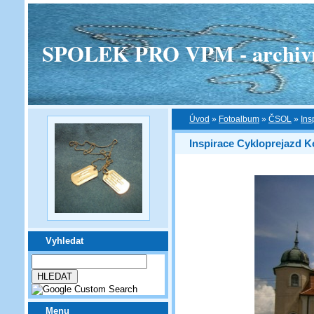
SPOLEK PRO VPM - archivní v
Úvod
»
Fotoalbum
»
ČSOL
»
Ins
Inspirace Cykloprejazd K
Vyhledat
Menu