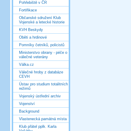
Pohřebiště v ČR
Fortifikace
Občanské sdružení Klub
Vojenské a letecké historie
KVH Beskydy
Oběti a hrdinové
Pomníky četníků, policistů
Ministerstvo obrany - péče o
válečné veterány
Válka.cz
Válečné hroby z databáze
CEVH
Ústav pro studium totalitních
režimů
Vojenský ústřední archiv
Vojenství
Background
Vlastenecká památná místa
Klub přátel pplk. Karla
Vašátky