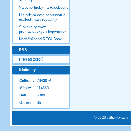
Válečné hroby na Facebooku
Historická data osobností a
událostí naší republiky
Slovenský zväz
protifašistických bojovníkov
Nadační fond REGI Base
RSS
Přehled zdrojů
Statistiky
Celkem:
7843074
Měsíc:
114660
Den:
6389
Online:
86
© 2026 eStránky.cz