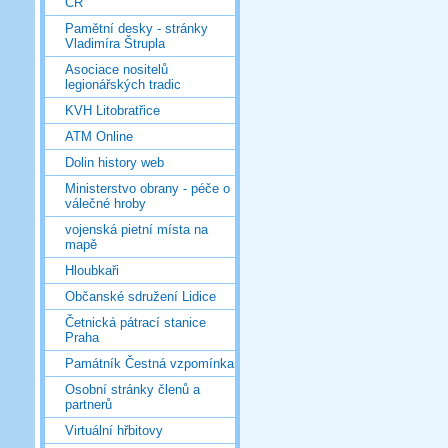
ČR
Pamětní desky - stránky
Vladimíra Štrupla
Asociace nositelů
legionářských tradic
KVH Litobratřice
ATM Online
Dolin history web
Ministerstvo obrany - péče o
válečné hroby
vojenská pietní místa na
mapě
Hloubkaři
Občanské sdružení Lidice
Četnická pátrací stanice
Praha
Památník Čestná vzpomínka
Osobní stránky členů a
partnerů
Virtuální hřbitovy