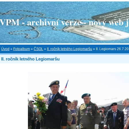
 - archivní verze - nový web je
Úvod
»
Fotoalbum
»
ČSOL
»
II. ročník letného Legiomaršu
»
II. Legiomars 26.7.2
II. ročník letného Legiomaršu