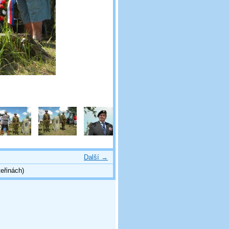
Další →
eřinách)