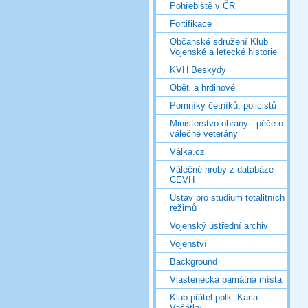
Pohřebiště v ČR
Fortifikace
Občanské sdružení Klub
Vojenské a letecké historie
KVH Beskydy
Oběti a hrdinové
Pomníky četníků, policistů
Ministerstvo obrany - péče o
válečné veterány
Válka.cz
Válečné hroby z databáze
CEVH
Ústav pro studium totalitních
režimů
Vojenský ústřední archiv
Vojenství
Background
Vlastenecká památná místa
Klub přátel pplk. Karla
Vašátky