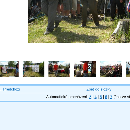
← Předchozí
Zpět do složky
Automatické procházení:
3
|
4
|
5
|
6
|
7
(čas ve vt