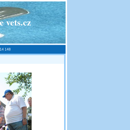
 vets.cz
014 148