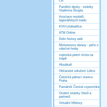
ČR
Pamětní desky - stránky
Vladimíra Štrupla
Asociace nositelů
legionářských tradic
KVH Litobratřice
ATM Online
Dolin history web
Ministerstvo obrany - péče o
válečné hroby
vojenská pietní místa na
mapě
Hloubkaři
Občanské sdružení Lidice
Četnická pátrací stanice
Praha
Památník Čestná vzpomínka
Osobní stránky členů a
partnerů
Virtuální hřbitovy