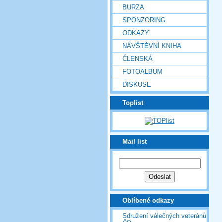
BURZA
SPONZORING
ODKAZY
NÁVŠTĚVNÍ KNIHA
ČLENSKÁ
FOTOALBUM
DISKUSE
Toplist
Mail list
Oblíbené odkazy
Sdružení válečných veteránů