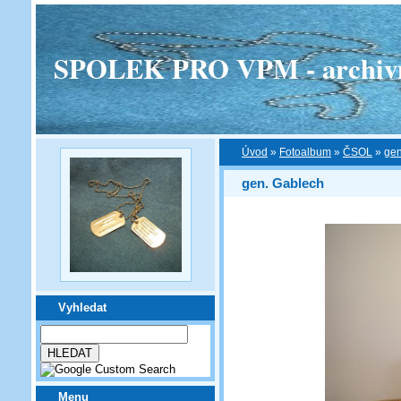
SPOLEK PRO VPM - archivní v
Úvod
»
Fotoalbum
»
ČSOL
»
gen
gen. Gablech
Vyhledat
Menu