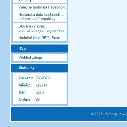
Válečné hroby na Facebooku
Historická data osobností a
událostí naší republiky
Slovenský zväz
protifašistických bojovníkov
Nadační fond REGI Base
RSS
Přehled zdrojů
Statistiky
Celkem:
7839078
Měsíc:
112714
Den:
6173
Online:
96
© 2026 eStránky.cz