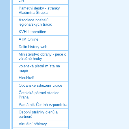
ČR
Pamětní desky - stránky
Vladimíra Štrupla
Asociace nositelů
legionářských tradic
KVH Litobratřice
ATM Online
Dolin history web
Ministerstvo obrany - péče o
válečné hroby
vojenská pietní místa na
mapě
Hloubkaři
Občanské sdružení Lidice
Četnická pátrací stanice
Praha
Památník Čestná vzpomínka
Osobní stránky členů a
partnerů
Virtuální hřbitovy