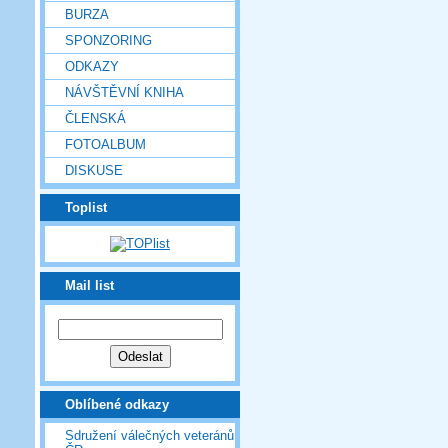
BURZA
SPONZORING
ODKAZY
NÁVŠTĚVNÍ KNIHA
ČLENSKÁ
FOTOALBUM
DISKUSE
Toplist
Mail list
Oblíbené odkazy
Sdružení válečných veteránů