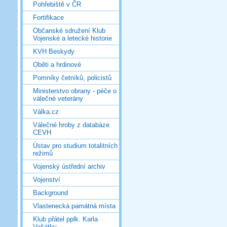
Pohřebiště v ČR
Fortifikace
Občanské sdružení Klub
Vojenské a letecké historie
KVH Beskydy
Oběti a hrdinové
Pomníky četníků, policistů
Ministerstvo obrany - péče o
válečné veterány
Válka.cz
Válečné hroby z databáze
CEVH
Ústav pro studium totalitních
režimů
Vojenský ústřední archiv
Vojenství
Background
Vlastenecká památná místa
Klub přátel pplk. Karla
Vašátky