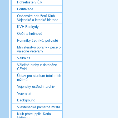
Pohřebiště v ČR
Fortifikace
Občanské sdružení Klub
Vojenské a letecké historie
KVH Beskydy
Oběti a hrdinové
Pomníky četníků, policistů
Ministerstvo obrany - péče o
válečné veterány
Válka.cz
Válečné hroby z databáze
CEVH
Ústav pro studium totalitních
režimů
Vojenský ústřední archiv
Vojenství
Background
Vlastenecká památná místa
Klub přátel pplk. Karla
Vašátky