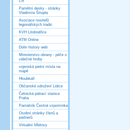
ČR
Pamětní desky - stránky
Vladimíra Štrupla
Asociace nositelů
legionářských tradic
KVH Litobratřice
ATM Online
Dolin history web
Ministerstvo obrany - péče o
válečné hroby
vojenská pietní místa na
mapě
Hloubkaři
Občanské sdružení Lidice
Četnická pátrací stanice
Praha
Památník Čestná vzpomínka
Osobní stránky členů a
partnerů
Virtuální hřbitovy