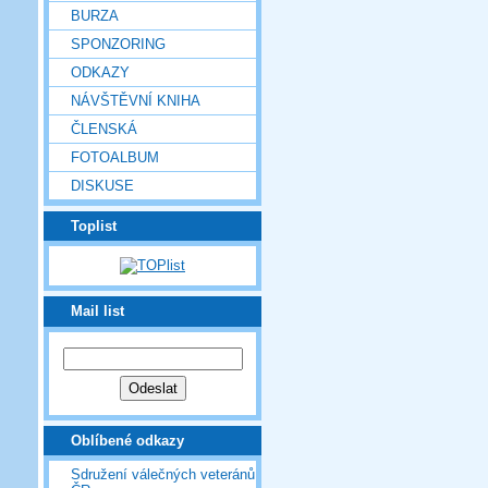
BURZA
SPONZORING
ODKAZY
NÁVŠTĚVNÍ KNIHA
ČLENSKÁ
FOTOALBUM
DISKUSE
Toplist
Mail list
Oblíbené odkazy
Sdružení válečných veteránů