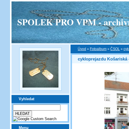
SPOLEK PRO VPM - archivní v
Úvod
»
Fotoalbum
»
ČSOL
»
cyk
cykloprejazdu Košariská
Vyhledat
Menu