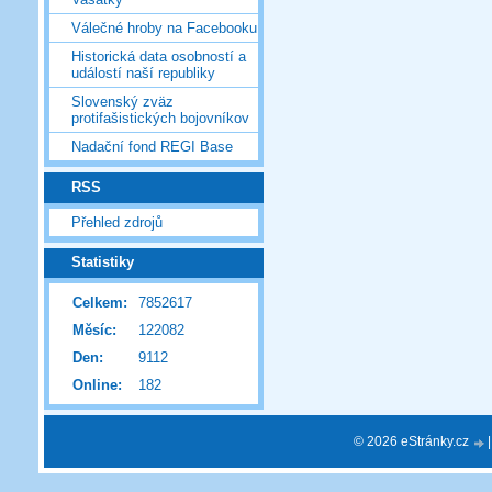
Válečné hroby na Facebooku
Historická data osobností a
událostí naší republiky
Slovenský zväz
protifašistických bojovníkov
Nadační fond REGI Base
RSS
Přehled zdrojů
Statistiky
Celkem:
7852617
Měsíc:
122082
Den:
9112
Online:
182
© 2026 eStránky.cz