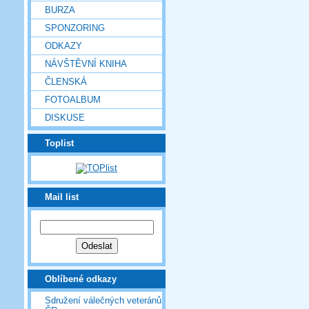
BURZA
SPONZORING
ODKAZY
NÁVŠTĚVNÍ KNIHA
ČLENSKÁ
FOTOALBUM
DISKUSE
Toplist
Mail list
Oblíbené odkazy
Sdružení válečných veteránů