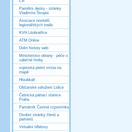
ČR
Pamětní desky - stránky
Vladimíra Štrupla
Asociace nositelů
legionářských tradic
KVH Litobratřice
ATM Online
Dolin history web
Ministerstvo obrany - péče o
válečné hroby
vojenská pietní místa na
mapě
Hloubkaři
Občanské sdružení Lidice
Četnická pátrací stanice
Praha
Památník Čestná vzpomínka
Osobní stránky členů a
partnerů
Virtuální hřbitovy