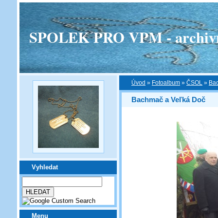
SPOLEK PRO VPM - archivní v
Úvod
»
Fotoalbum
»
ČSOL
»
Ba
Bachmač a Veľká Doč
Vyhledat
Menu