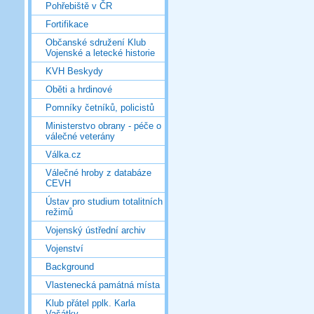
Pohřebiště v ČR
Fortifikace
Občanské sdružení Klub
Vojenské a letecké historie
KVH Beskydy
Oběti a hrdinové
Pomníky četníků, policistů
Ministerstvo obrany - péče o
válečné veterány
Válka.cz
Válečné hroby z databáze
CEVH
Ústav pro studium totalitních
režimů
Vojenský ústřední archiv
Vojenství
Background
Vlastenecká památná místa
Klub přátel pplk. Karla
Vašátky