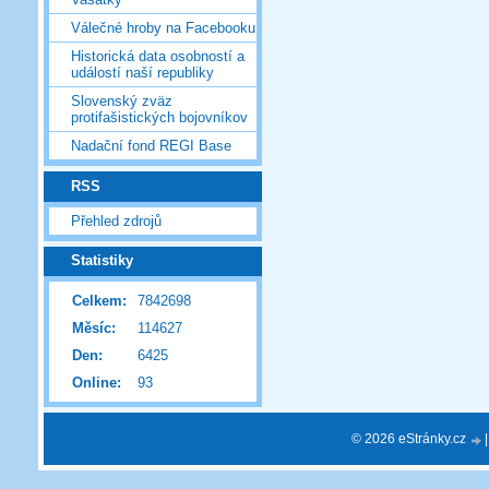
Válečné hroby na Facebooku
Historická data osobností a
událostí naší republiky
Slovenský zväz
protifašistických bojovníkov
Nadační fond REGI Base
RSS
Přehled zdrojů
Statistiky
Celkem:
7842698
Měsíc:
114627
Den:
6425
Online:
93
© 2026 eStránky.cz