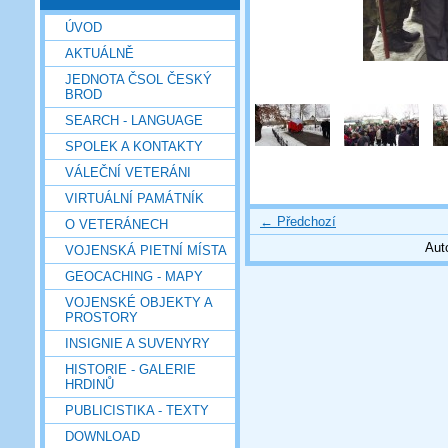
ÚVOD
AKTUÁLNĚ
JEDNOTA ČSOL ČESKÝ
BROD
SEARCH - LANGUAGE
SPOLEK A KONTAKTY
VÁLEČNÍ VETERÁNI
VIRTUÁLNÍ PAMÁTNÍK
← Předchozí
O VETERÁNECH
Aut
VOJENSKÁ PIETNÍ MÍSTA
GEOCACHING - MAPY
VOJENSKÉ OBJEKTY A
PROSTORY
INSIGNIE A SUVENYRY
HISTORIE - GALERIE
HRDINŮ
PUBLICISTIKA - TEXTY
DOWNLOAD