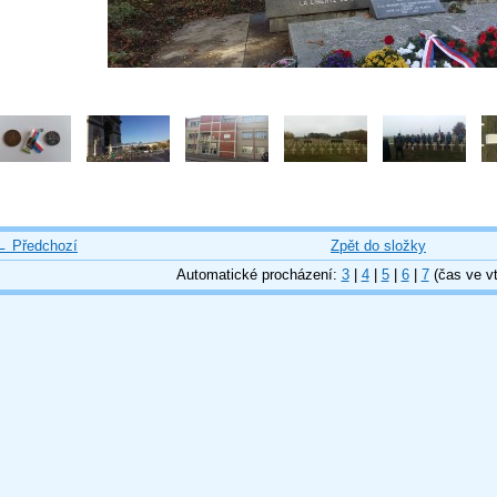
← Předchozí
Zpět do složky
Automatické procházení:
3
|
4
|
5
|
6
|
7
(čas ve vt