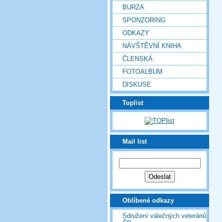
BURZA
SPONZORING
ODKAZY
NÁVŠTĚVNÍ KNIHA
ČLENSKÁ
FOTOALBUM
DISKUSE
Toplist
Mail list
Oblíbené odkazy
Sdružení válečných veteránů