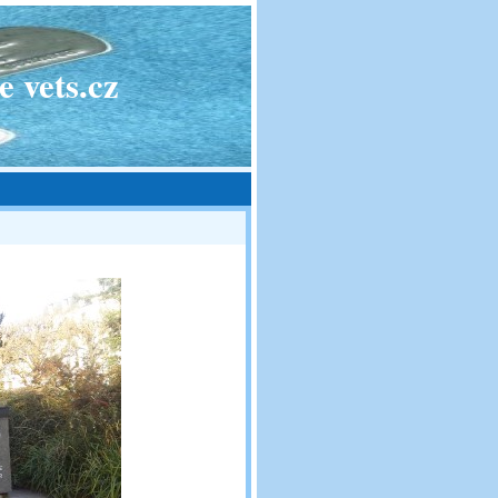
 vets.cz