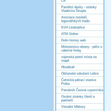
ČR
Pamětní desky - stránky
Vladimíra Štrupla
Asociace nositelů
legionářských tradic
KVH Litobratřice
ATM Online
Dolin history web
Ministerstvo obrany - péče o
válečné hroby
vojenská pietní místa na
mapě
Hloubkaři
Občanské sdružení Lidice
Četnická pátrací stanice
Praha
Památník Čestná vzpomínka
Osobní stránky členů a
partnerů
Virtuální hřbitovy