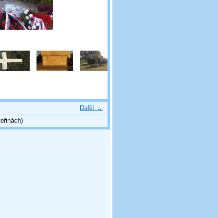
Další →
eřinách)