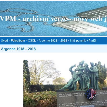
 - archivní verze - nový web je
Úvod
»
Fotoalbum
»
ČSOL
»
Argonne 1918 – 2018
»
Náš pomník v Paríži
Argonne 1918 – 2018