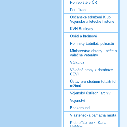
Pohřebiště v ČR
Fortifikace
Občanské sdružení Klub
Vojenské a letecké historie
KVH Beskydy
Oběti a hrdinové
Pomníky četníků, policistů
Ministerstvo obrany - péče o
válečné veterány
Válka.cz
Válečné hroby z databáze
CEVH
Ústav pro studium totalitních
režimů
Vojenský ústřední archiv
Vojenství
Background
Vlastenecká památná místa
Klub přátel pplk. Karla
Vašátky