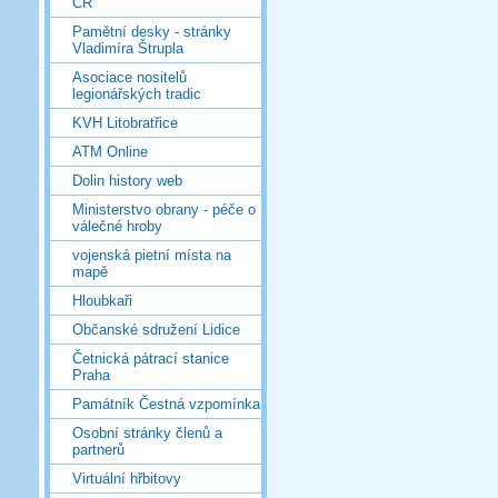
ČR
Pamětní desky - stránky
Vladimíra Štrupla
Asociace nositelů
legionářských tradic
KVH Litobratřice
ATM Online
Dolin history web
Ministerstvo obrany - péče o
válečné hroby
vojenská pietní místa na
mapě
Hloubkaři
Občanské sdružení Lidice
Četnická pátrací stanice
Praha
Památník Čestná vzpomínka
Osobní stránky členů a
partnerů
Virtuální hřbitovy