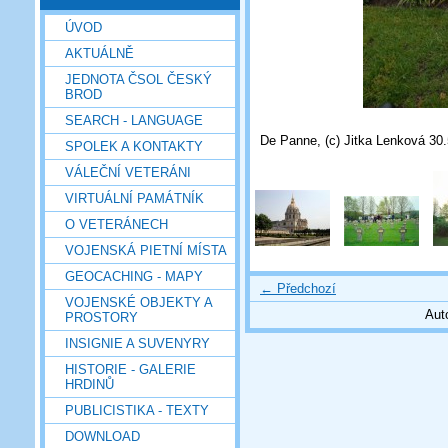
ÚVOD
AKTUÁLNĚ
JEDNOTA ČSOL ČESKÝ
BROD
SEARCH - LANGUAGE
De Panne, (c) Jitka Lenková 30
SPOLEK A KONTAKTY
VÁLEČNÍ VETERÁNI
VIRTUÁLNÍ PAMÁTNÍK
O VETERÁNECH
VOJENSKÁ PIETNÍ MÍSTA
GEOCACHING - MAPY
← Předchozí
VOJENSKÉ OBJEKTY A
Aut
PROSTORY
INSIGNIE A SUVENYRY
HISTORIE - GALERIE
HRDINŮ
PUBLICISTIKA - TEXTY
DOWNLOAD