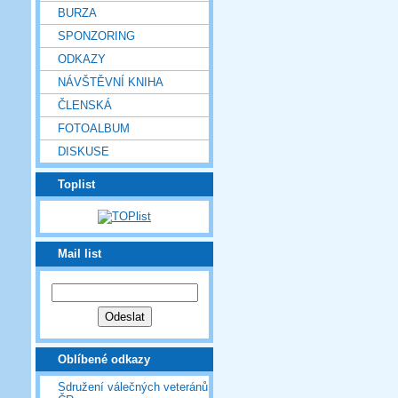
BURZA
SPONZORING
ODKAZY
NÁVŠTĚVNÍ KNIHA
ČLENSKÁ
FOTOALBUM
DISKUSE
Toplist
Mail list
Oblíbené odkazy
Sdružení válečných veteránů