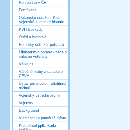
Pohřebiště v ČR
Fortifikace
Občanské sdružení Klub
Vojenské a letecké historie
KVH Beskydy
Oběti a hrdinové
Pomníky četníků, policistů
Ministerstvo obrany - péče o
válečné veterány
Válka.cz
Válečné hroby z databáze
CEVH
Ústav pro studium totalitních
režimů
Vojenský ústřední archiv
Vojenství
Background
Vlastenecká památná místa
Klub přátel pplk. Karla
Vašátky