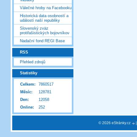
Válečné hroby na Facebooku
Historická data osobností a
událostí naší republiky
Slovenský zväz
protifašistických bojovníkov
Nadační fond REGI Base
RSS
Přehled zdrojů
Statistiky
Celkem:
7860517
Měsíc:
128781
Den:
12058
Online:
252
© 2026 eStránky.cz