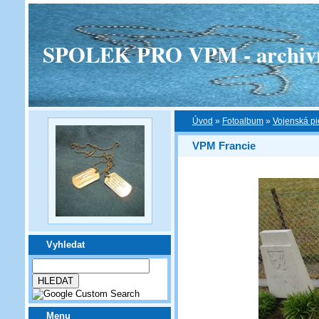
SPOLEK PRO VPM - archivní v
Úvod
»
Fotoalbum
»
Vojenská pi
VPM Francie
Vyhledat
Menu