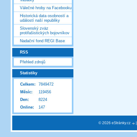
Válečné hroby na Facebooku
Historická data osobností a
událostí naší republiky
Slovenský zväz
protifašistických bojovníkov
Nadační fond REGI Base
RSS
Přehled zdrojů
Statistiky
Celkem:
7849472
Měsíc:
119456
Den:
8224
Online:
147
© 2026 eStránky.cz