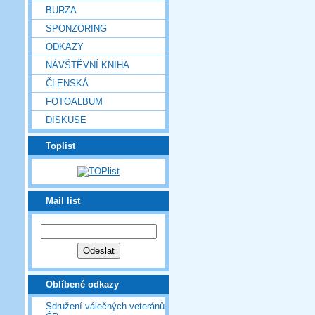
BURZA
SPONZORING
ODKAZY
NÁVŠTĚVNÍ KNIHA
ČLENSKÁ
FOTOALBUM
DISKUSE
Toplist
Mail list
Oblíbené odkazy
Sdružení válečných veteránů