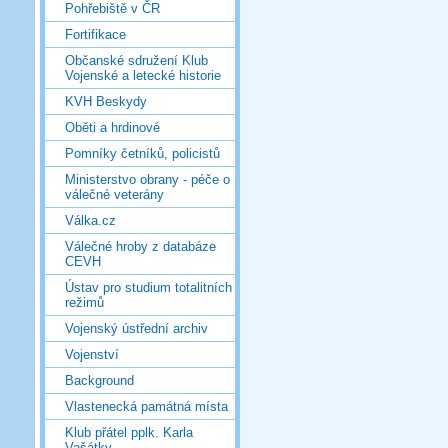
Pohřebiště v ČR
Fortifikace
Občanské sdružení Klub
Vojenské a letecké historie
KVH Beskydy
Oběti a hrdinové
Pomníky četníků, policistů
Ministerstvo obrany - péče o
válečné veterány
Válka.cz
Válečné hroby z databáze
CEVH
Ústav pro studium totalitních
režimů
Vojenský ústřední archiv
Vojenství
Background
Vlastenecká památná místa
Klub přátel pplk. Karla
Vašátky