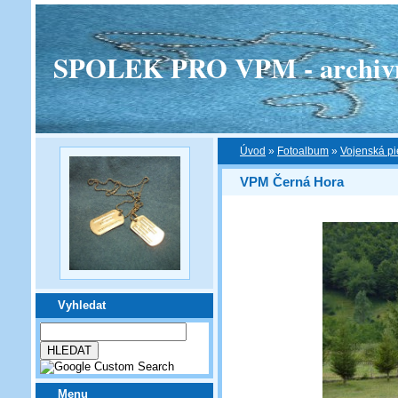
SPOLEK PRO VPM - archivní v
Úvod
»
Fotoalbum
»
Vojenská pi
VPM Černá Hora
Vyhledat
Menu