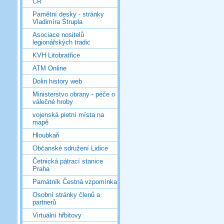
ČR
Pamětní desky - stránky
Vladimíra Štrupla
Asociace nositelů
legionářských tradic
KVH Litobratřice
ATM Online
Dolin history web
Ministerstvo obrany - péče o
válečné hroby
vojenská pietní místa na
mapě
Hloubkaři
Občanské sdružení Lidice
Četnická pátrací stanice
Praha
Památník Čestná vzpomínka
Osobní stránky členů a
partnerů
Virtuální hřbitovy