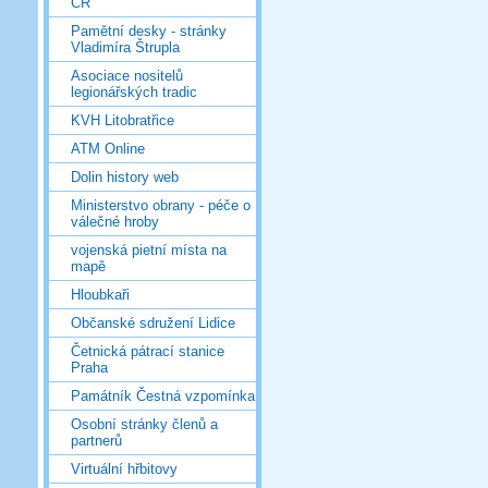
ČR
Pamětní desky - stránky
Vladimíra Štrupla
Asociace nositelů
legionářských tradic
KVH Litobratřice
ATM Online
Dolin history web
Ministerstvo obrany - péče o
válečné hroby
vojenská pietní místa na
mapě
Hloubkaři
Občanské sdružení Lidice
Četnická pátrací stanice
Praha
Památník Čestná vzpomínka
Osobní stránky členů a
partnerů
Virtuální hřbitovy