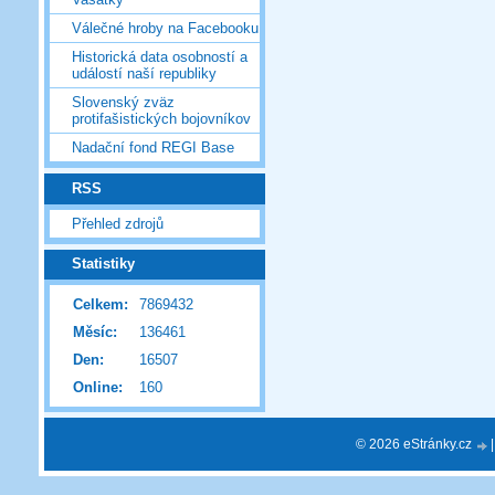
Válečné hroby na Facebooku
Historická data osobností a
událostí naší republiky
Slovenský zväz
protifašistických bojovníkov
Nadační fond REGI Base
RSS
Přehled zdrojů
Statistiky
Celkem:
7869432
Měsíc:
136461
Den:
16507
Online:
160
© 2026 eStránky.cz