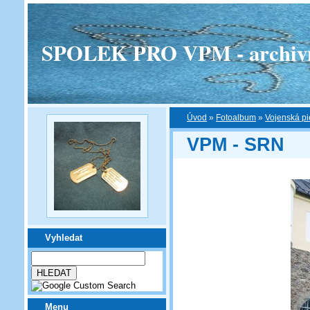
SPOLEK PRO VPM - archivní v
Úvod
»
Fotoalbum
»
Vojenská pi
VPM - SRN
Vyhledat
Menu