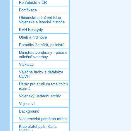
Pohřebiště v ČR
Fortifikace
Občanské sdružení Klub
Vojenské a letecké historie
KVH Beskydy
Oběti a hrdinové
Pomníky četníků, policistů
Ministerstvo obrany - péče o
válečné veterány
Válka.cz
Válečné hroby z databáze
CEVH
Ústav pro studium totalitních
režimů
Vojenský ústřední archiv
Vojenství
Background
Vlastenecká památná místa
Klub přátel pplk. Karla
Vašátky