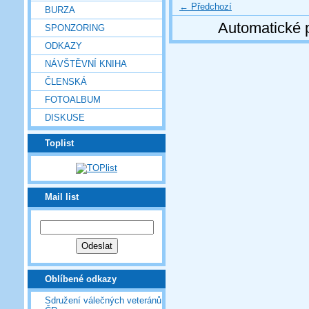
← Předchozí
BURZA
Automatické 
SPONZORING
ODKAZY
NÁVŠTĚVNÍ KNIHA
ČLENSKÁ
FOTOALBUM
DISKUSE
Toplist
Mail list
Oblíbené odkazy
Sdružení válečných veteránů