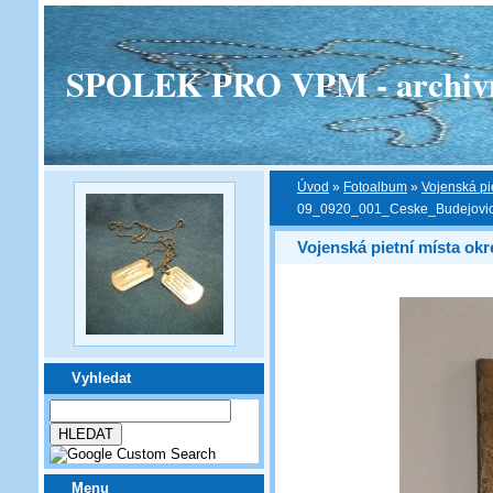
SPOLEK PRO VPM - archivní v
Úvod
»
Fotoalbum
»
Vojenská pi
09_0920_001_Ceske_Budejovi
Vojenská pietní místa ok
Vyhledat
Menu