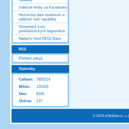
Válečné hroby na Facebooku
Historická data osobností a
událostí naší republiky
Slovenský zväz
protifašistických bojovníkov
Nadační fond REGI Base
RSS
Přehled zdrojů
Statistiky
Celkem:
7850214
Měsíc:
120103
Den:
8165
Online:
137
© 2026 eStránky.cz