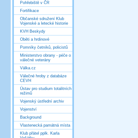
Pohřebiště v ČR
Fortifikace
Občanské sdružení Klub
Vojenské a letecké historie
KVH Beskydy
Oběti a hrdinové
Pomníky četníků, policistů
Ministerstvo obrany - péče o
válečné veterány
Válka.cz
Válečné hroby z databáze
CEVH
Ústav pro studium totalitních
režimů
Vojenský ústřední archiv
Vojenství
Background
Vlastenecká památná místa
Klub přátel pplk. Karla
Vašátky