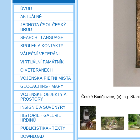
ÚVOD
AKTUÁLNĚ
JEDNOTA ČSOL ČESKÝ
BROD
SEARCH - LANGUAGE
SPOLEK A KONTAKTY
VÁLEČNÍ VETERÁNI
VIRTUÁLNÍ PAMÁTNÍK
O VETERÁNECH
VOJENSKÁ PIETNÍ MÍSTA
GEOCACHING - MAPY
VOJENSKÉ OBJEKTY A
České Budějovice, (c) ing. Stan
PROSTORY
INSIGNIE A SUVENYRY
HISTORIE - GALERIE
HRDINŮ
PUBLICISTIKA - TEXTY
DOWNLOAD