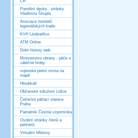
ČR
Pamětní desky - stránky
Vladimíra Štrupla
Asociace nositelů
legionářských tradic
KVH Litobratřice
ATM Online
Dolin history web
Ministerstvo obrany - péče o
válečné hroby
vojenská pietní místa na
mapě
Hloubkaři
Občanské sdružení Lidice
Četnická pátrací stanice
Praha
Památník Čestná vzpomínka
Osobní stránky členů a
partnerů
Virtuální hřbitovy