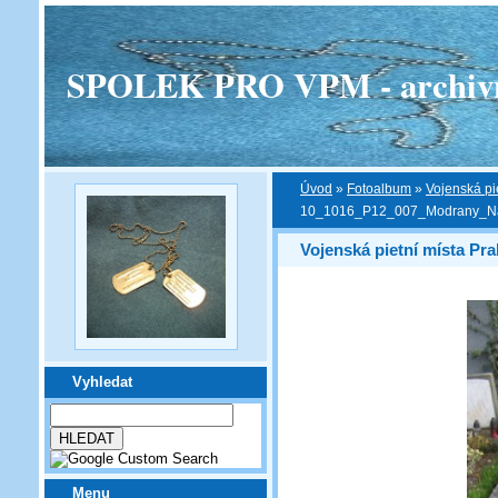
SPOLEK PRO VPM - archivní v
Úvod
»
Fotoalbum
»
Vojenská pi
10_1016_P12_007_Modrany_Na
Vojenská pietní místa Pra
Vyhledat
Menu