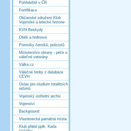
Pohřebiště v ČR
Fortifikace
Občanské sdružení Klub
Vojenské a letecké historie
KVH Beskydy
Oběti a hrdinové
Pomníky četníků, policistů
Ministerstvo obrany - péče o
válečné veterány
Válka.cz
Válečné hroby z databáze
CEVH
Ústav pro studium totalitních
režimů
Vojenský ústřední archiv
Vojenství
Background
Vlastenecká památná místa
Klub přátel pplk. Karla
Vašátky