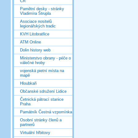
ČR
Pamětní desky - stránky
Vladimíra Štrupla
Asociace nositelů
legionářských tradic
KVH Litobratřice
ATM Online
Dolin history web
Ministerstvo obrany - péče o
válečné hroby
vojenská pietní místa na
mapě
Hloubkaři
Občanské sdružení Lidice
Četnická pátrací stanice
Praha
Památník Čestná vzpomínka
Osobní stránky členů a
partnerů
Virtuální hřbitovy