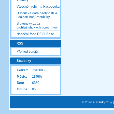
Válečné hroby na Facebooku
Historická data osobností a
událostí naší republiky
Slovenský zväz
protifašistických bojovníkov
Nadační fond REGI Base
RSS
Přehled zdrojů
Statistiky
Celkem:
7843086
Měsíc:
114667
Den:
6389
Online:
86
© 2026 eStránky.cz