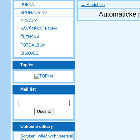
← Předchozí
BURZA
SPONZORING
Automatické 
ODKAZY
NÁVŠTĚVNÍ KNIHA
ČLENSKÁ
FOTOALBUM
DISKUSE
Toplist
Mail list
Oblíbené odkazy
Sdružení válečných veteránů