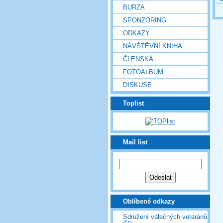
BURZA
SPONZORING
ODKAZY
NÁVŠTĚVNÍ KNIHA
ČLENSKÁ
FOTOALBUM
DISKUSE
Toplist
Mail list
Oblíbené odkazy
Sdružení válečných veteránů