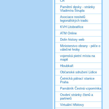
ČR
Pamětní desky - stránky
Vladimíra Štrupla
Asociace nositelů
legionářských tradic
KVH Litobratřice
ATM Online
Dolin history web
Ministerstvo obrany - péče o
válečné hroby
vojenská pietní místa na
mapě
Hloubkaři
Občanské sdružení Lidice
Četnická pátrací stanice
Praha
Památník Čestná vzpomínka
Osobní stránky členů a
partnerů
Virtuální hřbitovy