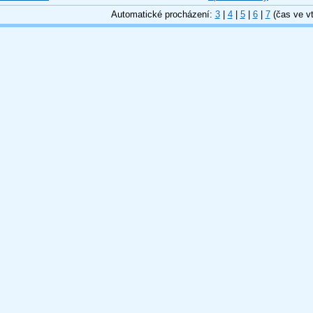
Automatické procházení:
3
|
4
|
5
|
6
|
7
(čas ve vt