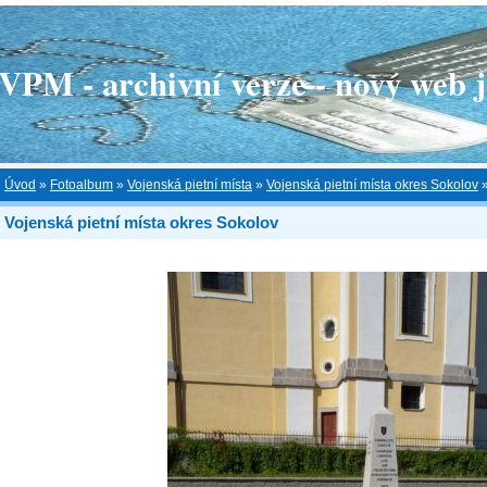
 - archivní verze - nový web je
Úvod
»
Fotoalbum
»
Vojenská pietní místa
»
Vojenská pietní místa okres Sokolov
Vojenská pietní místa okres Sokolov