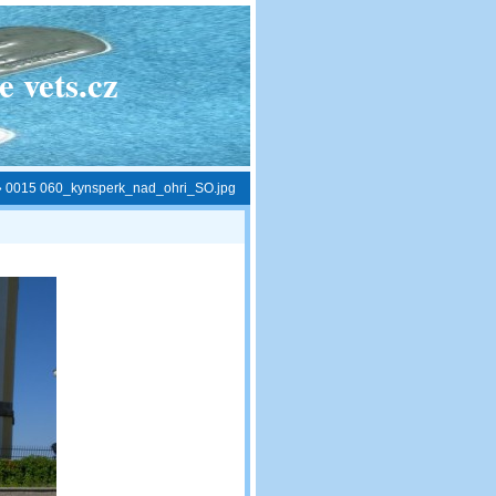
 vets.cz
»
0015 060_kynsperk_nad_ohri_SO.jpg