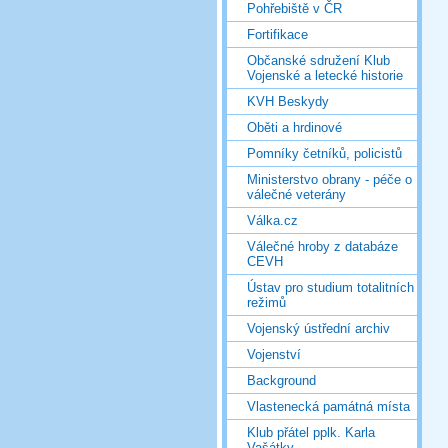
Pohřebiště v ČR
Fortifikace
Občanské sdružení Klub
Vojenské a letecké historie
KVH Beskydy
Oběti a hrdinové
Pomníky četníků, policistů
Ministerstvo obrany - péče o
válečné veterány
Válka.cz
Válečné hroby z databáze
CEVH
Ústav pro studium totalitních
režimů
Vojenský ústřední archiv
Vojenství
Background
Vlastenecká památná místa
Klub přátel pplk. Karla
Vašátky