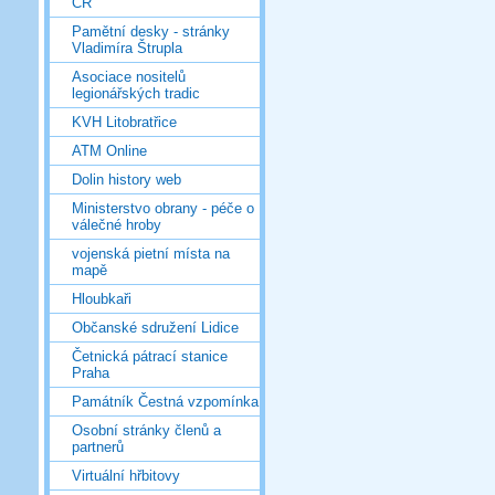
ČR
Pamětní desky - stránky
Vladimíra Štrupla
Asociace nositelů
legionářských tradic
KVH Litobratřice
ATM Online
Dolin history web
Ministerstvo obrany - péče o
válečné hroby
vojenská pietní místa na
mapě
Hloubkaři
Občanské sdružení Lidice
Četnická pátrací stanice
Praha
Památník Čestná vzpomínka
Osobní stránky členů a
partnerů
Virtuální hřbitovy