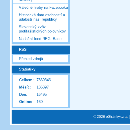
Válečné hroby na Facebooku
Historická data osobností a
událostí naší republiky
Slovenský zväz
protifašistických bojovníkov
Nadační fond REGI Base
RSS
Přehled zdrojů
Statistiky
Celkem:
7869346
Měsíc:
136397
Den:
16495
Online:
160
© 2026 eStránky.cz