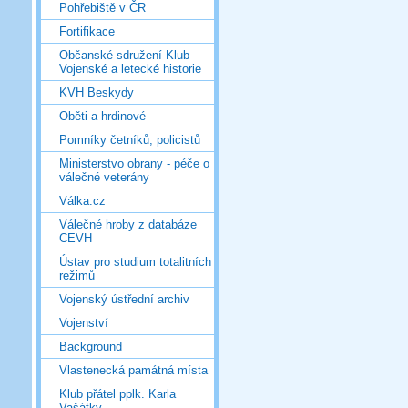
Pohřebiště v ČR
Fortifikace
Občanské sdružení Klub
Vojenské a letecké historie
KVH Beskydy
Oběti a hrdinové
Pomníky četníků, policistů
Ministerstvo obrany - péče o
válečné veterány
Válka.cz
Válečné hroby z databáze
CEVH
Ústav pro studium totalitních
režimů
Vojenský ústřední archiv
Vojenství
Background
Vlastenecká památná místa
Klub přátel pplk. Karla
Vašátky