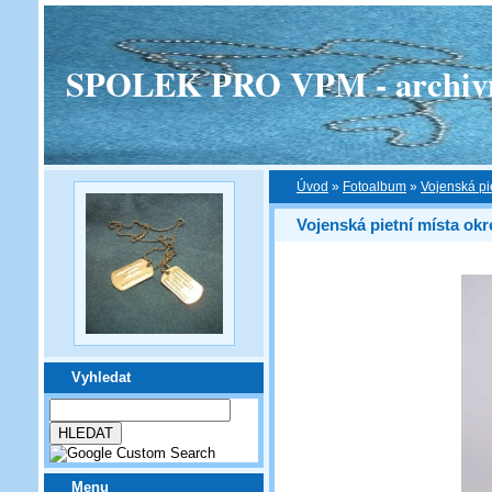
SPOLEK PRO VPM - archivní v
Úvod
»
Fotoalbum
»
Vojenská pi
Vojenská pietní místa okr
Vyhledat
Menu