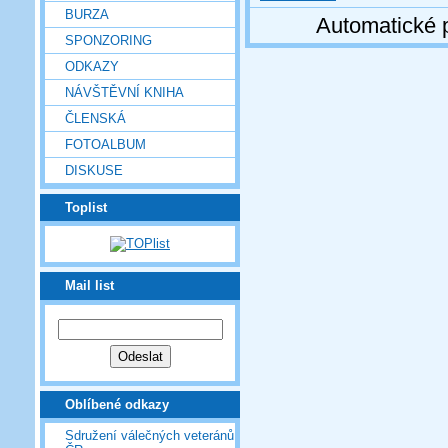
BURZA
Automatické 
SPONZORING
ODKAZY
NÁVŠTĚVNÍ KNIHA
ČLENSKÁ
FOTOALBUM
DISKUSE
Toplist
Mail list
Oblíbené odkazy
Sdružení válečných veteránů