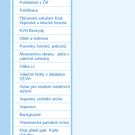
Pohřebiště v ČR
Fortifikace
Občanské sdružení Klub
Vojenské a letecké historie
KVH Beskydy
Oběti a hrdinové
Pomníky četníků, policistů
Ministerstvo obrany - péče o
válečné veterány
Válka.cz
Válečné hroby z databáze
CEVH
Ústav pro studium totalitních
režimů
Vojenský ústřední archiv
Vojenství
Background
Vlastenecká památná místa
Klub přátel pplk. Karla
Vašátky