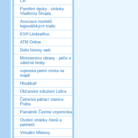
ČR
Pamětní desky - stránky
Vladimíra Štrupla
Asociace nositelů
legionářských tradic
KVH Litobratřice
ATM Online
Dolin history web
Ministerstvo obrany - péče o
válečné hroby
vojenská pietní místa na
mapě
Hloubkaři
Občanské sdružení Lidice
Četnická pátrací stanice
Praha
Památník Čestná vzpomínka
Osobní stránky členů a
partnerů
Virtuální hřbitovy