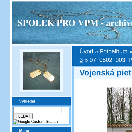
SPOLEK PRO VPM - archivní v
Úvod
»
Fotoalbum
3
»
07_0502_003_Pr
Vojenská piet
Vyhledat
Menu