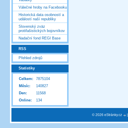
Válečné hroby na Facebooku
Historická data osobností a
událostí naší republiky
Slovenský zväz
protifašistických bojovníkov
Nadační fond REGI Base
RSS
Přehled zdrojů
Statistiky
Celkem:
7875104
Měsíc:
140827
Den:
11568
Online:
134
© 2026 eStránky.cz