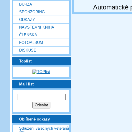
BURZA
Automatické 
SPONZORING
ODKAZY
NÁVŠTĚVNÍ KNIHA
ČLENSKÁ
FOTOALBUM
DISKUSE
Toplist
Mail list
Oblíbené odkazy
Sdružení válečných veteránů