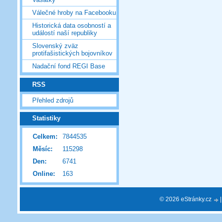
Válečné hroby na Facebooku
Historická data osobností a
událostí naší republiky
Slovenský zväz
protifašistických bojovníkov
Nadační fond REGI Base
RSS
Přehled zdrojů
Statistiky
Celkem:
7844535
Měsíc:
115298
Den:
6741
Online:
163
© 2026 eStránky.cz