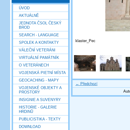
ÚVOD
AKTUÁLNĚ
JEDNOTA ČSOL ČESKÝ
BROD
SEARCH - LANGUAGE
klaster_Pec
SPOLEK A KONTAKTY
VÁLEČNÍ VETERÁNI
VIRTUÁLNÍ PAMÁTNÍK
O VETERÁNECH
VOJENSKÁ PIETNÍ MÍSTA
GEOCACHING - MAPY
← Předchozí
VOJENSKÉ OBJEKTY A
Aut
PROSTORY
INSIGNIE A SUVENYRY
HISTORIE - GALERIE
HRDINŮ
PUBLICISTIKA - TEXTY
DOWNLOAD