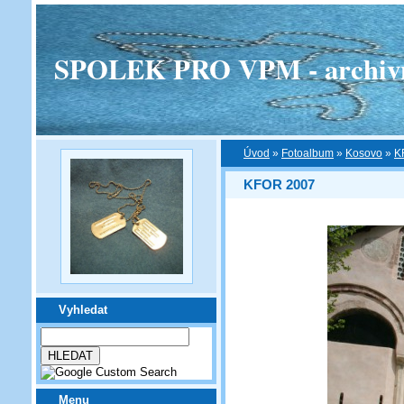
SPOLEK PRO VPM - archivní v
Úvod
»
Fotoalbum
»
Kosovo
»
K
KFOR 2007
Vyhledat
Menu