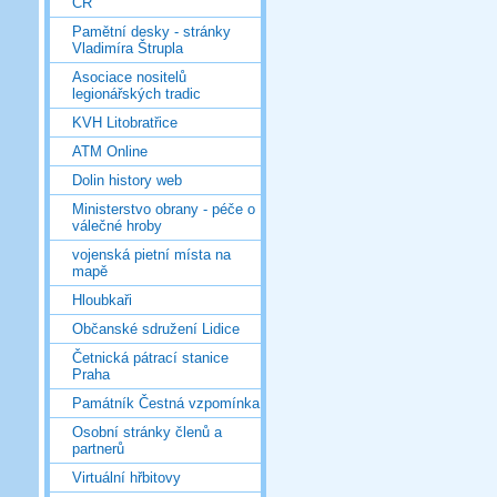
ČR
Pamětní desky - stránky
Vladimíra Štrupla
Asociace nositelů
legionářských tradic
KVH Litobratřice
ATM Online
Dolin history web
Ministerstvo obrany - péče o
válečné hroby
vojenská pietní místa na
mapě
Hloubkaři
Občanské sdružení Lidice
Četnická pátrací stanice
Praha
Památník Čestná vzpomínka
Osobní stránky členů a
partnerů
Virtuální hřbitovy