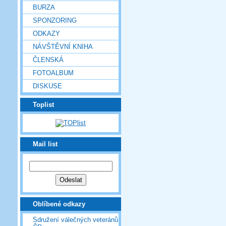
BURZA
SPONZORING
ODKAZY
NÁVŠTĚVNÍ KNIHA
ČLENSKÁ
FOTOALBUM
DISKUSE
Toplist
Mail list
Oblíbené odkazy
Sdružení válečných veteránů