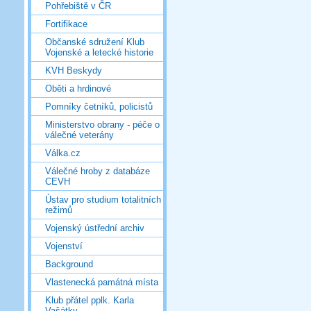
Pohřebiště v ČR
Fortifikace
Občanské sdružení Klub
Vojenské a letecké historie
KVH Beskydy
Oběti a hrdinové
Pomníky četníků, policistů
Ministerstvo obrany - péče o
válečné veterány
Válka.cz
Válečné hroby z databáze
CEVH
Ústav pro studium totalitních
režimů
Vojenský ústřední archiv
Vojenství
Background
Vlastenecká památná místa
Klub přátel pplk. Karla
Vašátky