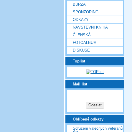
BURZA
SPONZORING
ODKAZY
NÁVŠTĚVNÍ KNIHA
ČLENSKÁ
FOTOALBUM
DISKUSE
Toplist
Mail list
Oblíbené odkazy
Sdružení válečných veteránů