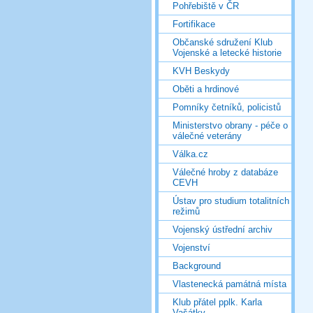
Pohřebiště v ČR
Fortifikace
Občanské sdružení Klub
Vojenské a letecké historie
KVH Beskydy
Oběti a hrdinové
Pomníky četníků, policistů
Ministerstvo obrany - péče o
válečné veterány
Válka.cz
Válečné hroby z databáze
CEVH
Ústav pro studium totalitních
režimů
Vojenský ústřední archiv
Vojenství
Background
Vlastenecká památná místa
Klub přátel pplk. Karla
Vašátky