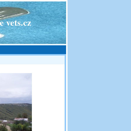
 vets.cz