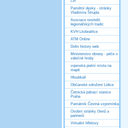
ČR
Pamětní desky - stránky
Vladimíra Štrupla
Asociace nositelů
legionářských tradic
KVH Litobratřice
ATM Online
Dolin history web
Ministerstvo obrany - péče o
válečné hroby
vojenská pietní místa na
mapě
Hloubkaři
Občanské sdružení Lidice
Četnická pátrací stanice
Praha
Památník Čestná vzpomínka
Osobní stránky členů a
partnerů
Virtuální hřbitovy