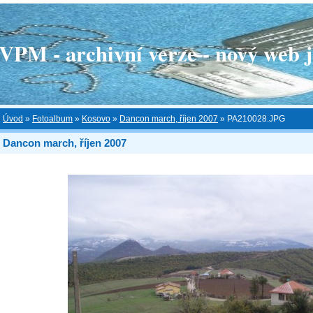
 - archivní verze - nový web je
Úvod
»
Fotoalbum
»
Kosovo
»
Dancon march, říjen 2007
»
PA210028.JPG
Dancon march, říjen 2007