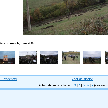
Dancon march, říjen 2007
← Předchozí
Zpět do složky
Automatické procházení:
3
|
4
|
5
|
6
|
7
(čas ve vt