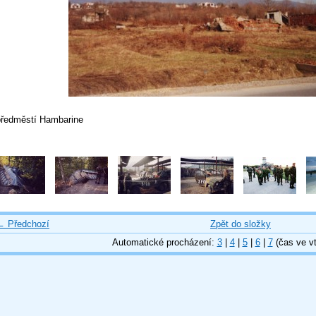
předměstí Hambarine
← Předchozí
Zpět do složky
Automatické procházení:
3
|
4
|
5
|
6
|
7
(čas ve vt