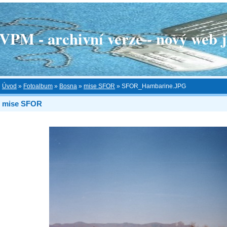
 - archivní verze - nový web je
Úvod
»
Fotoalbum
»
Bosna
»
mise SFOR
»
SFOR_Hambarine.JPG
mise SFOR