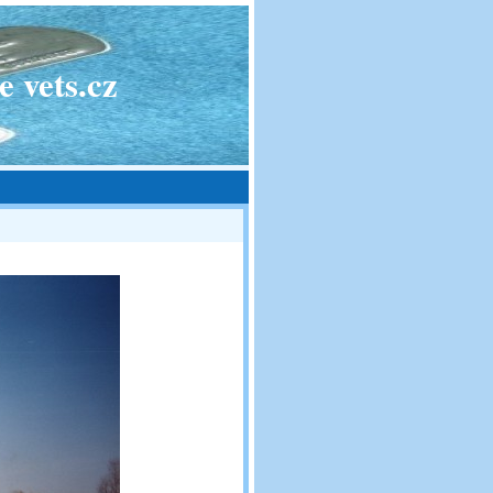
 vets.cz