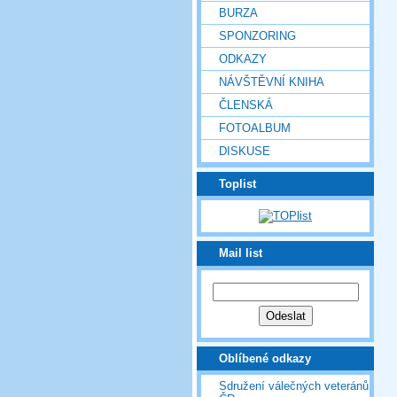
BURZA
SPONZORING
ODKAZY
NÁVŠTĚVNÍ KNIHA
ČLENSKÁ
FOTOALBUM
DISKUSE
Toplist
Mail list
Oblíbené odkazy
Sdružení válečných veteránů