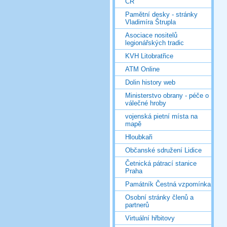
ČR
Pamětní desky - stránky
Vladimíra Štrupla
Asociace nositelů
legionářských tradic
KVH Litobratřice
ATM Online
Dolin history web
Ministerstvo obrany - péče o
válečné hroby
vojenská pietní místa na
mapě
Hloubkaři
Občanské sdružení Lidice
Četnická pátrací stanice
Praha
Památník Čestná vzpomínka
Osobní stránky členů a
partnerů
Virtuální hřbitovy