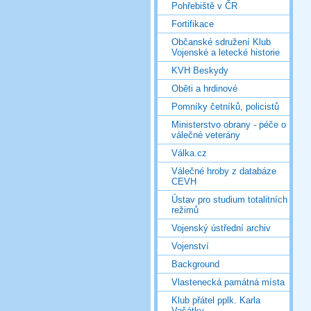
Pohřebiště v ČR
Fortifikace
Občanské sdružení Klub
Vojenské a letecké historie
KVH Beskydy
Oběti a hrdinové
Pomníky četníků, policistů
Ministerstvo obrany - péče o
válečné veterány
Válka.cz
Válečné hroby z databáze
CEVH
Ústav pro studium totalitních
režimů
Vojenský ústřední archiv
Vojenství
Background
Vlastenecká památná místa
Klub přátel pplk. Karla
Vašátky