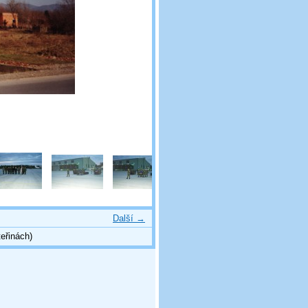
Další →
eřinách)