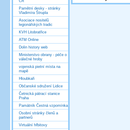
ČR
Pamětní desky - stránky
Vladimíra Štrupla
Asociace nositelů
legionářských tradic
KVH Litobratřice
ATM Online
Dolin history web
Ministerstvo obrany - péče o
válečné hroby
vojenská pietní místa na
mapě
Hloubkaři
Občanské sdružení Lidice
Četnická pátrací stanice
Praha
Památník Čestná vzpomínka
Osobní stránky členů a
partnerů
Virtuální hřbitovy