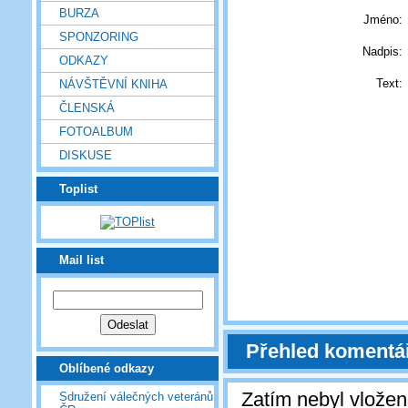
BURZA
Jméno:
SPONZORING
Nadpis:
ODKAZY
Text:
NÁVŠTĚVNÍ KNIHA
ČLENSKÁ
FOTOALBUM
DISKUSE
Toplist
Mail list
Přehled komentá
Oblíbené odkazy
Zatím nebyl vlože
Sdružení válečných veteránů