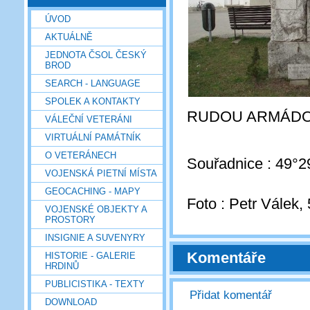
ÚVOD
AKTUÁLNĚ
JEDNOTA ČSOL ČESKÝ
BROD
SEARCH - LANGUAGE
SPOLEK A KONTAKTY
RUDOU ARMÁDO
VÁLEČNÍ VETERÁNI
VIRTUÁLNÍ PAMÁTNÍK
O VETERÁNECH
Souřadnice : 49°2
VOJENSKÁ PIETNÍ MÍSTA
GEOCACHING - MAPY
Foto : Petr Válek, 
VOJENSKÉ OBJEKTY A
PROSTORY
INSIGNIE A SUVENYRY
Komentáře
HISTORIE - GALERIE
HRDINŮ
PUBLICISTIKA - TEXTY
Přidat komentář
DOWNLOAD