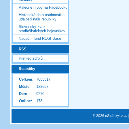
Válečné hroby na Facebooku
Historická data osobností a
událostí naší republiky
Slovenský zväz
protifašistických bojovníkov
Nadační fond REGI Base
RSS
Přehled zdrojů
Statistiky
Celkem:
7853317
Měsíc:
122657
Den:
9270
Online:
178
© 2026 eStránky.cz