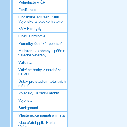
Pohřebiště v ČR
Fortifikace
Občanské sdružení Klub
Vojenské a letecké historie
KVH Beskydy
Oběti a hrdinové
Pomníky četníků, policistů
Ministerstvo obrany - péče o
válečné veterány
Válka.cz
Válečné hroby z databáze
CEVH
Ústav pro studium totalitních
režimů
Vojenský ústřední archiv
Vojenství
Background
Vlastenecká památná místa
Klub přátel pplk. Karla
Vašátky