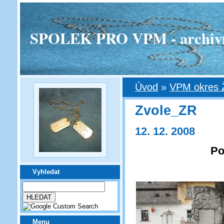
SPOLEK PRO VPM - archivní v
Úvod
»
VPM okres 
Zvole_ZR
12. 12. 2008
Po
Vyhledat
Menu