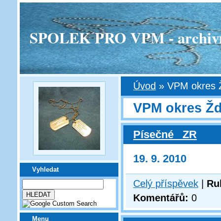
SPOLEK PRO VPM - archivní v
Úvod
»
VPM okres 
VPM okres Žď
Písečné _ZR
19. 9. 2010
Vyhledat
Celý příspěvek
|
Ru
Komentářů:
0
Menu