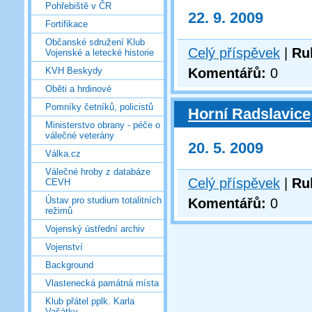
Pohřebiště v ČR
22. 9. 2009
Fortifikace
Občanské sdružení Klub
Celý příspěvek
|
Ru
Vojenské a letecké historie
Komentářů:
0
KVH Beskydy
Oběti a hrdinové
Pomníky četníků, policistů
Horní Radslavice
Ministerstvo obrany - péče o
válečné veterány
20. 5. 2009
Válka.cz
Válečné hroby z databáze
Celý příspěvek
|
Ru
CEVH
Ústav pro studium totalitních
Komentářů:
0
režimů
Vojenský ústřední archiv
Vojenství
Background
Vlastenecká památná místa
Klub přátel pplk. Karla
Vašátky