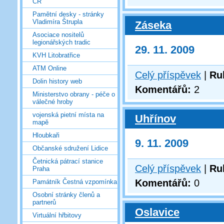
ČR
Pamětní desky - stránky
Vladimíra Štrupla
Záseka
Asociace nositelů
legionářských tradic
29. 11. 2009
KVH Litobratřice
ATM Online
Celý příspěvek
|
Ru
Dolin history web
Komentářů:
2
Ministerstvo obrany - péče o
válečné hroby
vojenská pietní místa na
Uhřínov
mapě
Hloubkaři
9. 11. 2009
Občanské sdružení Lidice
Četnická pátrací stanice
Celý příspěvek
|
Ru
Praha
Komentářů:
0
Památník Čestná vzpomínka
Osobní stránky členů a
partnerů
Oslavice
Virtuální hřbitovy