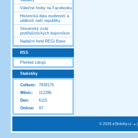
Válečné hroby na Facebooku
Historická data osobností a
událostí naší republiky
Slovenský zväz
protifašistických bojovníkov
Nadační fond REGI Base
RSS
Přehled zdrojů
Statistiky
Celkem:
7838176
Měsíc:
112286
Den:
6115
Online:
97
© 2026 eStránky.cz