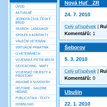
Nová Huť _ZR
ÚVOD
AKTUÁLNĚ
24. 7. 2010
JEDNOTA ČSOL ČESKÝ
BROD
Celý příspěvek
|
Ru
SEARCH - LANGUAGE
Komentářů:
1
SPOLEK A KONTAKTY
VÁLEČNÍ VETERÁNI
Šeborov
VIRTUÁLNÍ PAMÁTNÍK
O VETERÁNECH
5. 3. 2010
VOJENSKÁ PIETNÍ MÍSTA
GEOCACHING - MAPY
Celý příspěvek
|
Ru
VOJENSKÉ OBJEKTY A
PROSTORY
Komentářů:
0
INSIGNIE A SUVENYRY
HISTORIE - GALERIE
Ubušín
HRDINŮ
PUBLICISTIKA - TEXTY
22. 1. 2010
DOWNLOAD