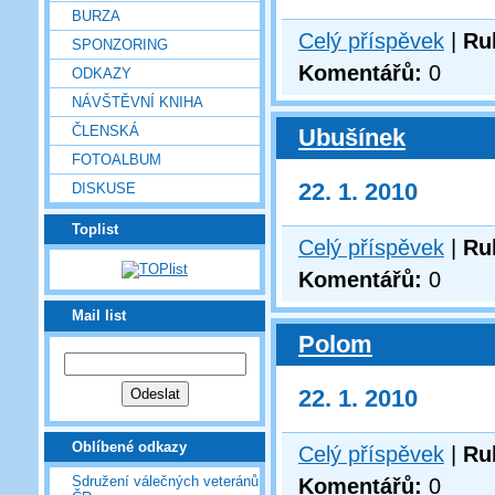
BURZA
Celý příspěvek
|
Ru
SPONZORING
Komentářů:
0
ODKAZY
NÁVŠTĚVNÍ KNIHA
ČLENSKÁ
Ubušínek
FOTOALBUM
22. 1. 2010
DISKUSE
Toplist
Celý příspěvek
|
Ru
Komentářů:
0
Mail list
Polom
22. 1. 2010
Oblíbené odkazy
Celý příspěvek
|
Ru
Sdružení válečných veteránů
Komentářů:
0