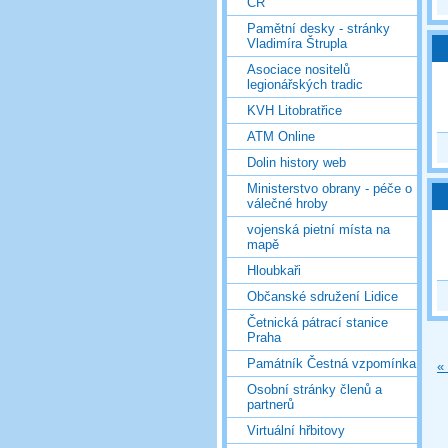
ČR
Pamětní desky - stránky
Vladimíra Štrupla
Asociace nositelů
legionářských tradic
KVH Litobratřice
ATM Online
Dolin history web
Ministerstvo obrany - péče o
válečné hroby
vojenská pietní místa na
mapě
Hloubkaři
Občanské sdružení Lidice
Četnická pátrací stanice
Praha
Památník Čestná vzpomínka
«
Osobní stránky členů a
partnerů
Virtuální hřbitovy