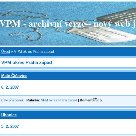
 - archivní verze - nový web je
Úvod
»
VPM okres Praha západ
VPM okres Praha západ
Malé Čičovice
6. 2. 2007
Celý příspěvek
|
Rubrika:
VPM okres Praha západ
|
Komentářů:
5
Úhonice
5. 2. 2007