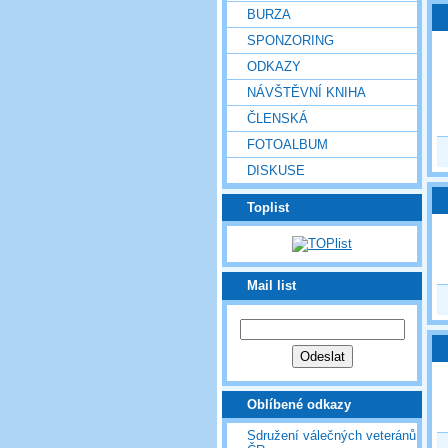
BURZA
SPONZORING
ODKAZY
NÁVŠTĚVNÍ KNIHA
ČLENSKÁ
FOTOALBUM
DISKUSE
Toplist
Mail list
Oblíbené odkazy
Sdružení válečných veteránů