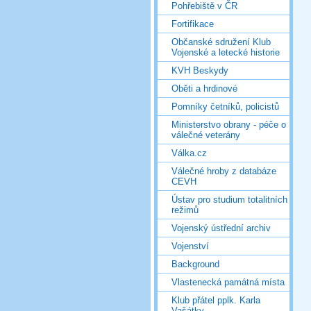
Pohřebiště v ČR
Fortifikace
Občanské sdružení Klub
Vojenské a letecké historie
KVH Beskydy
Oběti a hrdinové
Pomníky četníků, policistů
Ministerstvo obrany - péče o
válečné veterány
Válka.cz
Válečné hroby z databáze
CEVH
Ústav pro studium totalitních
režimů
Vojenský ústřední archiv
Vojenství
Background
Vlastenecká památná místa
Klub přátel pplk. Karla
Vašátky