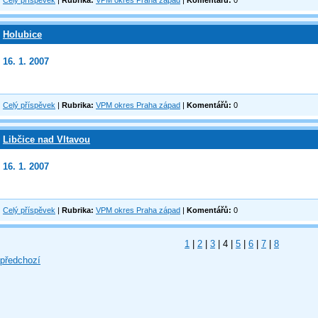
Celý příspěvek
|
Rubrika:
VPM okres Praha západ
|
Komentářů:
0
Holubice
16. 1. 2007
Celý příspěvek
|
Rubrika:
VPM okres Praha západ
|
Komentářů:
0
Libčice nad Vltavou
16. 1. 2007
Celý příspěvek
|
Rubrika:
VPM okres Praha západ
|
Komentářů:
0
1
|
2
|
3
|
4
|
5
|
6
|
7
|
8
 předchozí