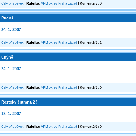
Celý příspěvek
|
Rubrika:
VPM okres Praha západ
|
Komentářů:
0
Rudná
24. 1. 2007
Celý příspěvek
|
Rubrika:
VPM okres Praha západ
|
Komentářů:
2
Chýně
24. 1. 2007
Celý příspěvek
|
Rubrika:
VPM okres Praha západ
|
Komentářů:
0
Roztoky ( strana 2 )
18. 1. 2007
Celý příspěvek
|
Rubrika:
VPM okres Praha západ
|
Komentářů:
0