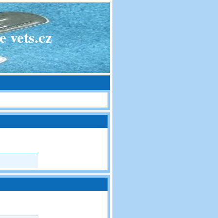
 vets.cz