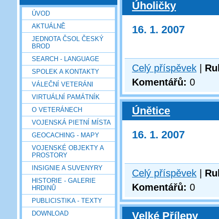
Úholičky
ÚVOD
AKTUÁLNĚ
16. 1. 2007
JEDNOTA ČSOL ČESKÝ
BROD
SEARCH - LANGUAGE
Celý příspěvek
|
Ru
SPOLEK A KONTAKTY
Komentářů:
0
VÁLEČNÍ VETERÁNI
VIRTUÁLNÍ PAMÁTNÍK
Únětice
O VETERÁNECH
VOJENSKÁ PIETNÍ MÍSTA
16. 1. 2007
GEOCACHING - MAPY
VOJENSKÉ OBJEKTY A
PROSTORY
INSIGNIE A SUVENYRY
Celý příspěvek
|
Ru
HISTORIE - GALERIE
Komentářů:
0
HRDINŮ
PUBLICISTIKA - TEXTY
DOWNLOAD
Velké Přílepy