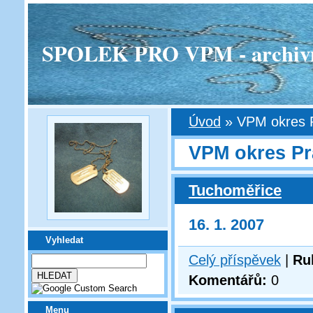
SPOLEK PRO VPM - archivní v
Úvod
»
VPM okres 
VPM okres Pr
Tuchoměřice
16. 1. 2007
Vyhledat
Celý příspěvek
|
Ru
Komentářů:
0
Menu