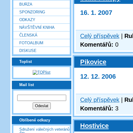
BURZA
16. 1. 2007
SPONZORING
ODKAZY
NÁVŠTĚVNÍ KNIHA
Celý příspěvek
|
Ru
ČLENSKÁ
FOTOALBUM
Komentářů:
0
DISKUSE
Pikovice
Toplist
12. 12. 2006
Mail list
Celý příspěvek
|
Ru
Komentářů:
3
Oblíbené odkazy
Hostivice
Sdružení válečných veteránů