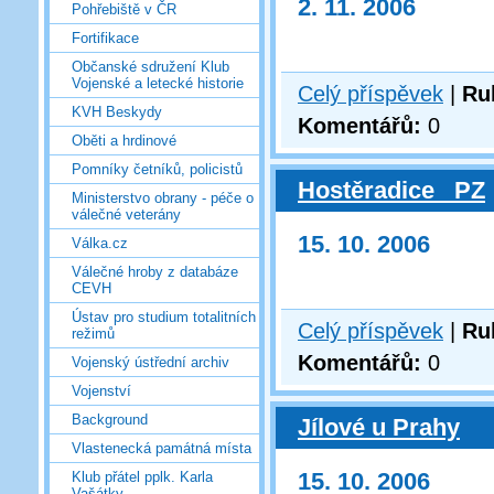
2. 11. 2006
Pohřebiště v ČR
Fortifikace
Občanské sdružení Klub
Vojenské a letecké historie
Celý příspěvek
|
Ru
KVH Beskydy
Komentářů:
0
Oběti a hrdinové
Pomníky četníků, policistů
Hostěradice _PZ
Ministerstvo obrany - péče o
válečné veterány
15. 10. 2006
Válka.cz
Válečné hroby z databáze
CEVH
Ústav pro studium totalitních
Celý příspěvek
|
Ru
režimů
Komentářů:
0
Vojenský ústřední archiv
Vojenství
Background
Jílové u Prahy
Vlastenecká památná místa
15. 10. 2006
Klub přátel pplk. Karla
Vašátky