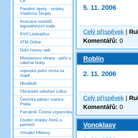
ČR
5. 11. 2006
Pamětní desky - stránky
Vladimíra Štrupla
Asociace nositelů
legionářských tradic
Celý příspěvek
|
Ru
KVH Litobratřice
Komentářů:
0
ATM Online
Dolin history web
Roblín
Ministerstvo obrany - péče o
válečné hroby
vojenská pietní místa na
2. 11. 2006
mapě
Hloubkaři
Občanské sdružení Lidice
Celý příspěvek
|
Ru
Četnická pátrací stanice
Praha
Komentářů:
0
Památník Čestná vzpomínka
Osobní stránky členů a
Vonoklasy
partnerů
Virtuální hřbitovy