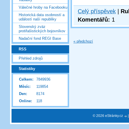
Válečné hroby na Facebooku
Celý příspěvek
|
Ru
Historická data osobností a
Komentářů:
1
událostí naší republiky
Slovenský zväz
protifašistických bojovníkov
Nadační fond REGI Base
« předchozí
RSS
Přehled zdrojů
Statistiky
Celkem:
7849936
Měsíc:
119854
Den:
8174
Online:
118
© 2026 eStránky.cz