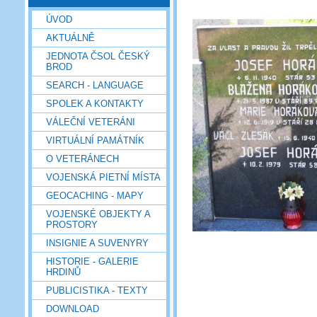
ÚVOD
AKTUÁLNĚ
JEDNOTA ČSOL ČESKÝ
BROD
SEARCH - LANGUAGE
SPOLEK A KONTAKTY
VÁLEČNÍ VETERÁNI
VIRTUÁLNÍ PAMÁTNÍK
O VETERÁNECH
VOJENSKÁ PIETNÍ MÍSTA
GEOCACHING - MAPY
VOJENSKÉ OBJEKTY A
PROSTORY
INSIGNIE A SUVENYRY
HISTORIE - GALERIE
HRDINŮ
PUBLICISTIKA - TEXTY
DOWNLOAD