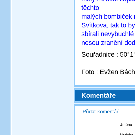
těchto
malých bombiček n
Svítkova, tak to by
sbírali nevybuchlé
nesou zranění dod
Souřadnice : 50°1
Foto : Evžen Bách
Komentáře
Přidat komentář
Jméno: