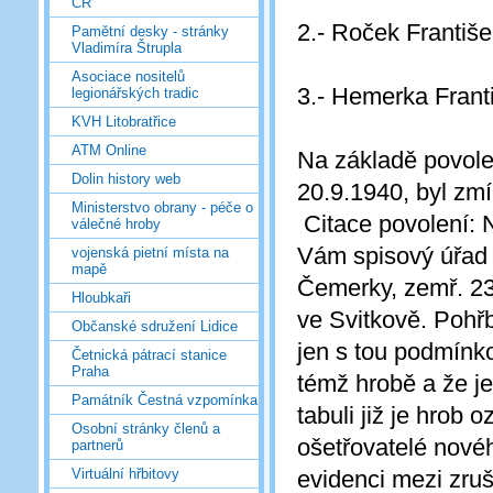
ČR
2.- Roček Františ
Pamětní desky - stránky
Vladimíra Štrupla
Asociace nositelů
3.- Hemerka Frant
legionářských tradic
KVH Litobratřice
ATM Online
Na základě povole
Dolin history web
20.9.1940, byl zm
Ministerstvo obrany - péče o
Citace povolení: 
válečné hroby
Vám spisový úřad 
vojenská pietní místa na
mapě
Čemerky, zemř. 23
Hloubkaři
ve Svitkově. Pohř
Občanské sdružení Lidice
jen s tou podmínk
Četnická pátrací stanice
Praha
témž hrobě a že j
Památník Čestná vzpomínka
tabuli již je hrob
Osobní stránky členů a
ošetřovatelé nové
partnerů
evidenci mezi zru
Virtuální hřbitovy