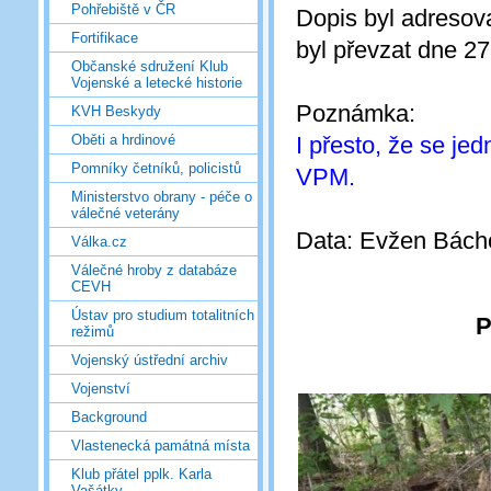
Pohřebiště v ČR
Dopis byl adresova
Fortifikace
byl převzat dne 2
Občanské sdružení Klub
Vojenské a letecké historie
Poznámka:
KVH Beskydy
I přesto, že se je
Oběti a hrdinové
Pomníky četníků, policistů
VPM.
Ministerstvo obrany - péče o
válečné veterány
Data: Evžen Bách
Válka.cz
Válečné hroby z databáze
CEVH
Ústav pro studium totalitních
P
režimů
Vojenský ústřední archiv
Vojenství
Background
Vlastenecká památná místa
Klub přátel pplk. Karla
Vašátky