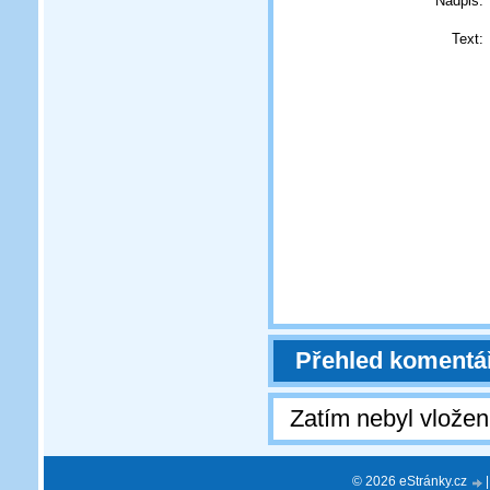
Nadpis:
Text:
Přehled komentá
Zatím nebyl vlože
© 2026 eStránky.cz