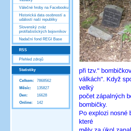
Válečné hroby na Facebooku
Historická data osobností a
událostí naší republiky
Slovenský zväz
protifašistických bojovníkov
Nadační fond REGI Base
RSS
Přehled zdrojů
při tzv." bombičko
Statistiky
válkách". Když sp
Celkem:
7868562
velký
Měsíc:
135827
počet zápalných b
Den:
16628
Online:
142
bombičky.
Po explozi nosné 
které
měly za úkol zapal