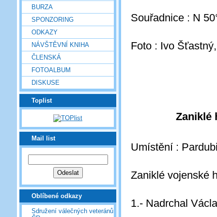
BURZA
Souřadnice : N 50
SPONZORING
ODKAZY
Foto : Ivo Šťastný
NÁVŠTĚVNÍ KNIHA
ČLENSKÁ
FOTOALBUM
DISKUSE
Toplist
Zaniklé 
Mail list
Umístění : Pardubi
Zaniklé vojenské hr
Oblíbené odkazy
1.- Nadrchal Václ
Sdružení válečných veteránů