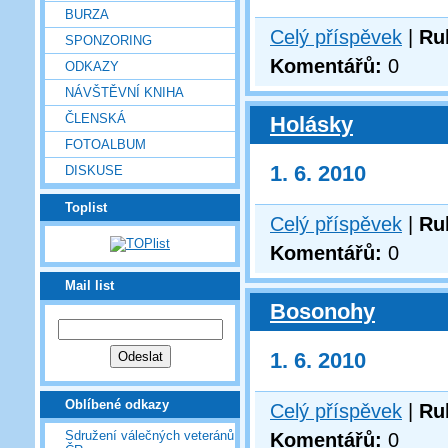
BURZA
Celý příspěvek
|
Ru
SPONZORING
Komentářů:
0
ODKAZY
NÁVŠTĚVNÍ KNIHA
ČLENSKÁ
Holásky
FOTOALBUM
1. 6. 2010
DISKUSE
Toplist
Celý příspěvek
|
Ru
Komentářů:
0
Mail list
Bosonohy
1. 6. 2010
Oblíbené odkazy
Celý příspěvek
|
Ru
Sdružení válečných veteránů
Komentářů:
0