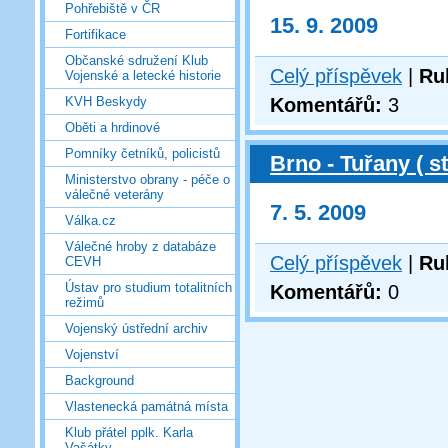
Pohřebiště v ČR
15. 9. 2009
Fortifikace
Občanské sdružení Klub
Celý příspěvek
|
Ru
Vojenské a letecké historie
Komentářů:
3
KVH Beskydy
Oběti a hrdinové
Pomníky četníků, policistů
Brno - Tuřany ( st
Ministerstvo obrany - péče o
válečné veterány
7. 5. 2009
Válka.cz
Válečné hroby z databáze
Celý příspěvek
|
Ru
CEVH
Ústav pro studium totalitních
Komentářů:
0
režimů
Vojenský ústřední archiv
Vojenství
Background
Vlastenecká památná místa
Klub přátel pplk. Karla
Vašátky