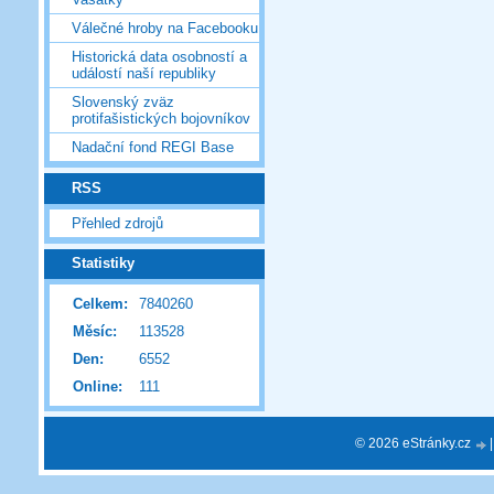
Válečné hroby na Facebooku
Historická data osobností a
událostí naší republiky
Slovenský zväz
protifašistických bojovníkov
Nadační fond REGI Base
RSS
Přehled zdrojů
Statistiky
Celkem:
7840260
Měsíc:
113528
Den:
6552
Online:
111
© 2026 eStránky.cz