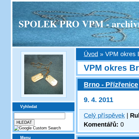
SPOLEK PRO VPM - archivní v
Úvod
»
VPM okres 
VPM okres B
Brno - Přízřenice
9. 4. 2011
Vyhledat
Celý příspěvek
|
Ru
Komentářů:
0
Menu