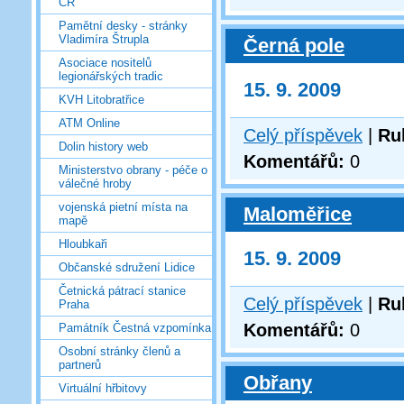
ČR
Pamětní desky - stránky
Vladimíra Štrupla
Černá pole
Asociace nositelů
legionářských tradic
15. 9. 2009
KVH Litobratřice
ATM Online
Celý příspěvek
|
Ru
Dolin history web
Komentářů:
0
Ministerstvo obrany - péče o
válečné hroby
vojenská pietní místa na
Maloměřice
mapě
Hloubkaři
15. 9. 2009
Občanské sdružení Lidice
Četnická pátrací stanice
Celý příspěvek
|
Ru
Praha
Komentářů:
0
Památník Čestná vzpomínka
Osobní stránky členů a
partnerů
Obřany
Virtuální hřbitovy