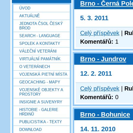
Brno - Černá Pol
ÚVOD
AKTUÁLNĚ
5. 3. 2011
JEDNOTA ČSOL ČESKÝ
BROD
Celý příspěvek
|
Ru
SEARCH - LANGUAGE
Komentářů:
1
SPOLEK A KONTAKTY
VÁLEČNÍ VETERÁNI
Brno - Jundrov
VIRTUÁLNÍ PAMÁTNÍK
O VETERÁNECH
12. 2. 2011
VOJENSKÁ PIETNÍ MÍSTA
GEOCACHING - MAPY
Celý příspěvek
|
Ru
VOJENSKÉ OBJEKTY A
PROSTORY
Komentářů:
0
INSIGNIE A SUVENYRY
HISTORIE - GALERIE
Brno - Bohunice
HRDINŮ
PUBLICISTIKA - TEXTY
14. 11. 2010
DOWNLOAD