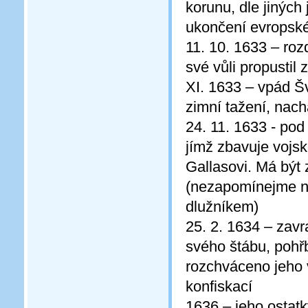
korunu, dle jiných
ukončení evropské
11. 10. 1633 – roz
své vůli propustil
XI. 1633 – vpád Š
zimní tažení, nach
24. 11. 1633 - pod
jímž zbavuje vojsk
Gallasovi. Má být
(nezapomínejme na
dlužníkem)
25. 2. 1634 – zavr
svého štábu, pohř
rozchváceno jeho 
konfiskací
1636 – jeho ostatk