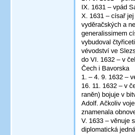
IX. 1631 – vpád S
X. 1631 – císař jej
vyděračských a ne
generalissimem cí
vybudoval čtyřicet
vévodství ve Slez
do VI. 1632 – v č
Čech i Bavorska
1. – 4. 9. 1632 – 
16. 11. 1632 – v 
raněn) bojuje v bi
Adolf. Ačkoliv voj
znamenala obnovení
V. 1633 – věnuje 
diplomatická jedn