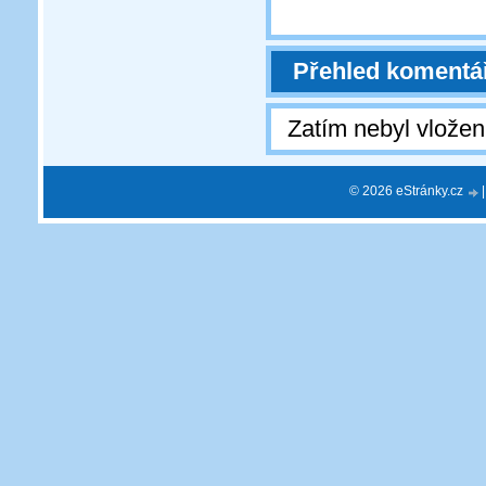
Přehled komentá
Zatím nebyl vlože
© 2026 eStránky.cz