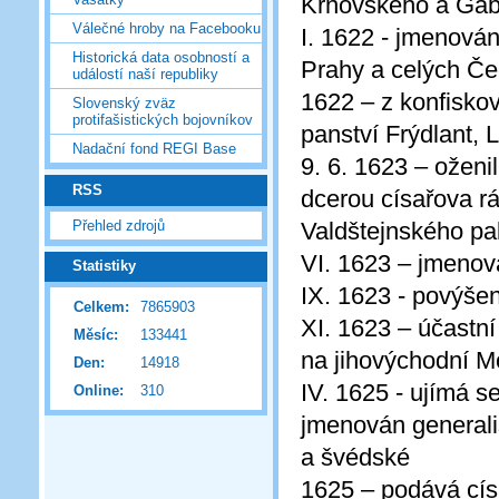
Krnovského a Gáb
Válečné hroby na Facebooku
I. 1622 - jmenová
Historická data osobností a
Prahy a celých Č
událostí naší republiky
1622 – z konfisko
Slovenský zväz
protifašistických bojovníkov
panství Frýdlant, L
Nadační fond REGI Base
9. 6. 1623 – oženi
RSS
dcerou císařova r
Přehled zdrojů
Valdštejnského pa
VI. 1623 – jmeno
Statistiky
IX. 1623 - povýšen
Celkem:
7865903
XI. 1623 – účastn
Měsíc:
133441
na jihovýchodní M
Den:
14918
IV. 1625 - ujímá s
Online:
310
jmenován generali
a švédské
1625 – podává cís