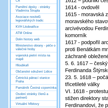
1612 – podnikl ces
ČR
1614 - ovdověl
Pamětní desky - stránky
Vladimíra Štrupla
1615 - moravská 
Asociace nositelů
moravského stavov
legionářských tradic
KVH Litobratřice
arcivévodou Ferdi
ATM Online
komorník
Dolin history web
1617 - podpořil ar
Ministerstvo obrany - péče o
proti Benátkám mn
válečné hroby
záchraně obležené
vojenská pietní místa na
mapě
5. 6. 1617 – český
Hloubkaři
Ferdinanda Štýrské
Občanské sdružení Lidice
23. 5. 1618 – poč
Četnická pátrací stanice
Praha
třicetileté války
Památník Čestná vzpomínka
VI. 1618 - protest
Osobní stránky členů a
stižen direktory 
partnerů
Virtuální hřbitovy
Ferdinandovi, že p