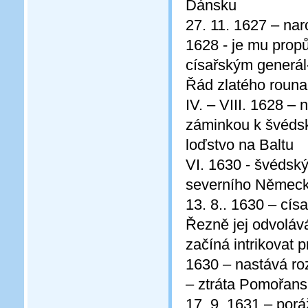
Dánsku
27. 11. 1627 – nar
1628 - je mu prop
císařským generál
Řád zlatého rouna
IV. – VIII. 1628 –
záminkou k švédsk
loďstvo na Baltu
VI. 1630 - švédský
severního Německa
13. 8.. 1630 – cís
Řezně jej odvolává
začíná intrikovat pr
1630 – nastává roz
– ztráta Pomořan
17. 9. 1631 – porá