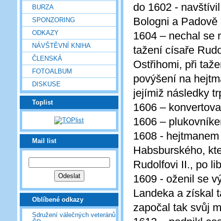
do 1602 - navštívil
BURZA
Bologni a Padově 
SPONZORING
ODKAZY
1604 – nechal se 
NÁVŠTĚVNÍ KNIHA
tažení císaře Rudo
ČLENSKÁ
Ostřihomi, při taže
FOTOALBUM
povýšení na hejtm
DISKUSE
jejímiž následky tr
Toplist
1606 – konvertova
1606 – plukovník
1608 - hejtmanem 
Mail list
Habsburského, kter
Rudolfovi II., po 
1609 - oženil se 
Landeka a získal t
Oblíbené odkazy
započal tak svůj 
Sdružení válečných veteránů