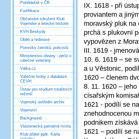
Pohřebiště v ČR
IX. 1618 - při úst
Fortifikace
proviantem a jiným
Občanské sdružení Klub
moravský pluk na 
Vojenské a letecké historie
prchá s plukovní 
KVH Beskydy
Oběti a hrdinové
vypovězen z Morav
Pomníky četníků, policistů
III. 1619 - jmeno
Ministerstvo obrany - péče o
10. 6. 1619 – se 
válečné veterány
a u Věstonic, podí
Válka.cz
1620 – členem dvo
Válečné hroby z databáze
CEVH
8. 11. 1620 – jeho
Ústav pro studium totalitních
císařským komisa
režimů
Vojenský ústřední archiv
1621 - podílí se n
Vojenství
znehodnocenou min
Background
podnikem získává 
Vlastenecká památná místa
1621 – podílí se n
Klub přátel pplk. Karla
Vašátky