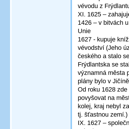
vévodu z Frýdlant
XI. 1625 – zahajuj
1426 – v bitvách u
Unie
1627 - kupuje kníž
vévodství (Jeho ú
českého a stalo se
Frýdlantska se stal
významná města pat
plány bylo v Jičíně
Od roku 1628 zde m
povyšovat na město.
kolej, kraj nebyl z
tj. šťastnou zemí.)
IX. 1627 – společ