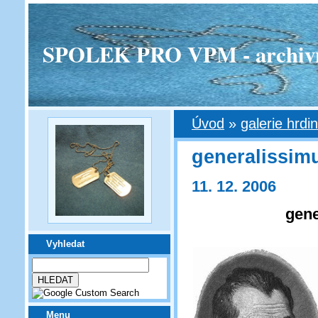
SPOLEK PRO VPM - archivní v
Úvod
»
galerie hrdi
generalissimu
11. 12. 2006
gene
Vyhledat
Menu