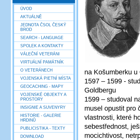
ÚVOD
AKTUÁLNĚ
JEDNOTA ČSOL ČESKÝ
BROD
SEARCH - LANGUAGE
SPOLEK A KONTAKTY
VÁLEČNÍ VETERÁNI
VIRTUÁLNÍ PAMÁTNÍK
O VETERÁNECH
na Košumberku u 
VOJENSKÁ PIETNÍ MÍSTA
1597 – 1599 - stud
GEOCACHING - MAPY
Goldbergu
VOJENSKÉ OBJEKTY A
1599 – studoval na
PROSTORY
musel opustit pro č
INSIGNIE A SUVENYRY
HISTORIE - GALERIE
vlastnosti, které h
HRDINŮ
sebestřednost, ješ
PUBLICISTIKA - TEXTY
mocichtivost, netr
DOWNLOAD