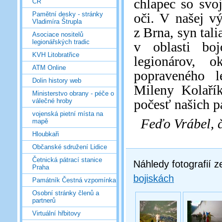
chlapec so svo
ČR
oči. V našej v
Pamětní desky - stránky
Vladimíra Štrupla
z Brna, syn tal
Asociace nositelů
legionářských tradic
v oblasti bo
KVH Litobratřice
legionárov, 
ATM Online
popraveného l
Dolin history web
Mileny Kolařík
Ministerstvo obrany - péče o
počesť našich 
válečné hroby
vojenská pietní místa na
Feďo Vrábel, 
mapě
Hloubkaři
Občanské sdružení Lidice
Četnická pátrací stanice
Náhledy fotografií 
Praha
bojiskách
Památník Čestná vzpomínka
Osobní stránky členů a
partnerů
Virtuální hřbitovy