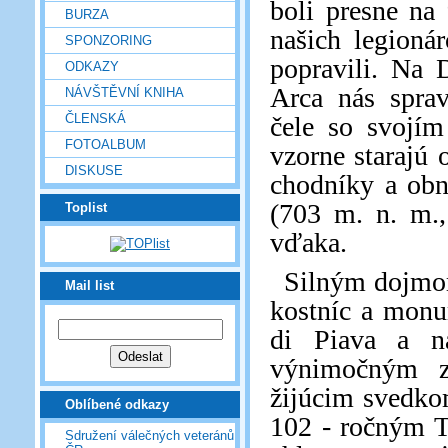
boli presne na
BURZA
našich legioná
SPONZORING
popravili. Na 
ODKAZY
Arca nás sprav
NÁVŠTĚVNÍ KNIHA
ČLENSKÁ
čele so svojí
FOTOALBUM
vzorne starajú 
DISKUSE
chodníky a obn
(703 m. n. m.,
Toplist
vďaka.
Silným dojmom
Mail list
kostníc a monu
di Piava a n
výnimočným z
žijúcim svedko
Oblíbené odkazy
102 - ročným 
Sdružení válečných veteránů