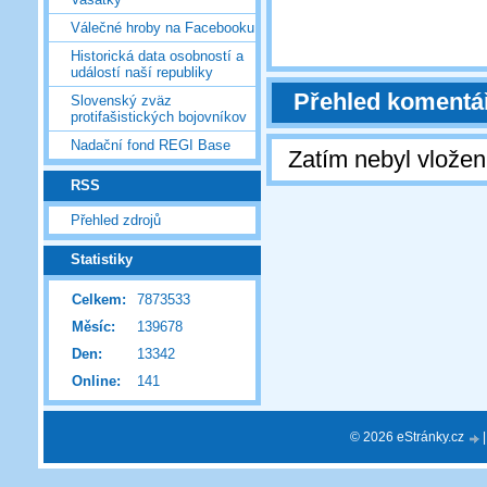
Válečné hroby na Facebooku
Historická data osobností a
událostí naší republiky
Přehled komentá
Slovenský zväz
protifašistických bojovníkov
Nadační fond REGI Base
Zatím nebyl vlože
RSS
Přehled zdrojů
Statistiky
Celkem:
7873533
Měsíc:
139678
Den:
13342
Online:
141
© 2026 eStránky.cz