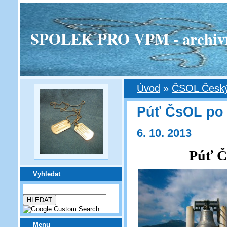
SPOLEK PRO VPM - archivní v
Úvod
»
ČSOL Český
Púť ČsOL po 
6. 10. 2013
Púť 
Vyhledat
Menu