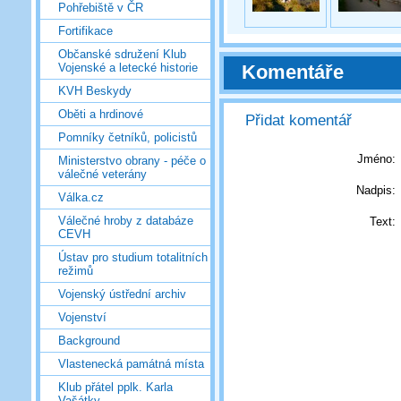
Pohřebiště v ČR
Fortifikace
Občanské sdružení Klub
Komentáře
Vojenské a letecké historie
KVH Beskydy
Oběti a hrdinové
Přidat komentář
Pomníky četníků, policistů
Jméno:
Ministerstvo obrany - péče o
válečné veterány
Nadpis:
Válka.cz
Válečné hroby z databáze
Text:
CEVH
Ústav pro studium totalitních
režimů
Vojenský ústřední archiv
Vojenství
Background
Vlastenecká památná místa
Klub přátel pplk. Karla
Vašátky