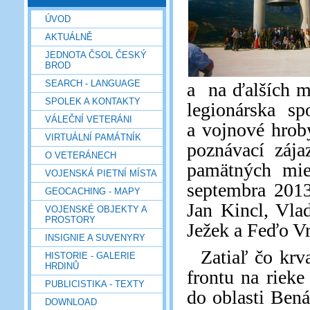
ÚVOD
AKTUÁLNĚ
JEDNOTA ČSOL ČESKÝ
BROD
SEARCH - LANGUAGE
a na ďalších m
SPOLEK A KONTAKTY
legionárska s
VÁLEČNÍ VETERÁNI
a vojnové hro
VIRTUÁLNÍ PAMÁTNÍK
poznávací zája
O VETERÁNECH
pamätných mie
VOJENSKÁ PIETNÍ MÍSTA
septembra 2013
GEOCACHING - MAPY
Jan Kincl, Vla
VOJENSKÉ OBJEKTY A
PROSTORY
Ježek a Feďo Vr
INSIGNIE A SUVENYRY
Zatiaľ čo krv
HISTORIE - GALERIE
HRDINŮ
frontu na riek
PUBLICISTIKA - TEXTY
do oblasti Bená
DOWNLOAD