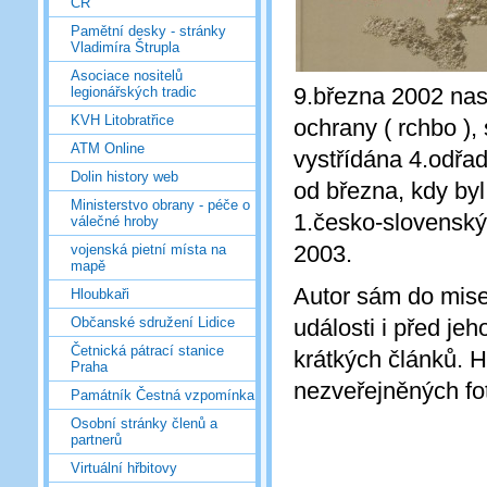
ČR
Pamětní desky - stránky
Vladimíra Štrupla
Asociace nositelů
9.března 2002 nas
legionářských tradic
KVH Litobratřice
ochrany ( rchbo ), 
ATM Online
vystřídána 4.odřa
Dolin history web
od března, kdy byl
Ministerstvo obrany - péče o
1.česko-slovenský 
válečné hroby
2003.
vojenská pietní místa na
mapě
Autor sám do mise
Hloubkaři
události i před je
Občanské sdružení Lidice
Četnická pátrací stanice
krátkých článků. 
Praha
nezveřejněných fot
Památník Čestná vzpomínka
Osobní stránky členů a
partnerů
Virtuální hřbitovy