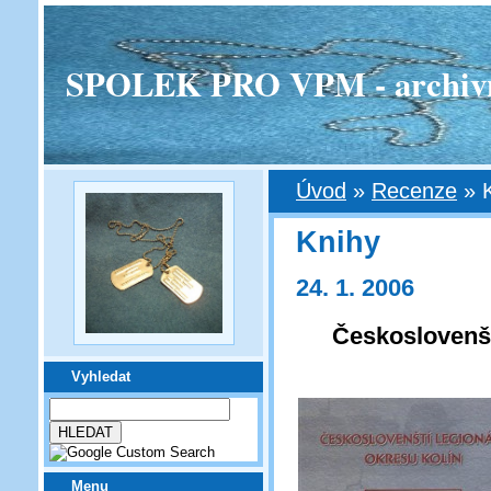
SPOLEK PRO VPM - archivní v
Úvod
»
Recenze
»
Knihy
24. 1. 2006
Českoslovenšt
Vyhledat
Menu