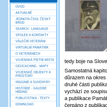
ÚVOD
AKTUÁLNĚ
JEDNOTA ČSOL ČESKÝ
BROD
SEARCH - LANGUAGE
SPOLEK A KONTAKTY
VÁLEČNÍ VETERÁNI
VIRTUÁLNÍ PAMÁTNÍK
O VETERÁNECH
VOJENSKÁ PIETNÍ MÍSTA
tedy boje na Slov
GEOCACHING - MAPY
Samostatná kapito
VOJENSKÉ OBJEKTY A
PROSTORY
důrazem na okres
INSIGNIE A SUVENYRY
druhé části publik
HISTORIE - GALERIE
vychází ze soupis
HRDINŮ
a publikace Památn
PUBLICISTIKA - TEXTY
čerpáno z publikac
DOWNLOAD