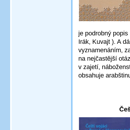
je podrobný popis
Irák, Kuvajt ). A d
vyznamenáním, za
na nejčastější ot
v zajetí, nábožens
obsahuje arabštinu
Češ