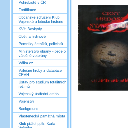
Pohřebiště v ČR
Fortifikace
Občanské sdružení Klub
Vojenské a letecké historie
KVH Beskydy
Oběti a hrdinové
Pomníky četníků, policistů
Ministerstvo obrany - péče o
válečné veterány
Válka.cz
Válečné hroby z databáze
CEVH
Ústav pro studium totalitních
režimů
Vojenský ústřední archiv
Vojenství
Background
Vlastenecká památná místa
Klub přátel pplk. Karla
Vašátky