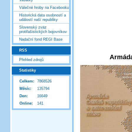
Válečné hroby na Facebooku
Historická data osobností a
událostí naší republiky
Slovenský zväz
protifašistických bojovníkov
Nadační fond REGI Base
RSS
Armáda
Přehled zdrojů
Statistiky
Celkem:
7868526
Měsíc:
135794
Den:
16649
Online:
141