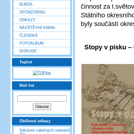
BURZA
činnost za I.světo
SPONZORING
Státního okresníh
ODKAZY
byly součástí okre
NÁVŠTĚVNÍ KNIHA
ČLENSKÁ
FOTOALBUM
Stopy v písku – 
DISKUSE
Toplist
Mail list
Oblíbené odkazy
Sdružení válečných veteránů