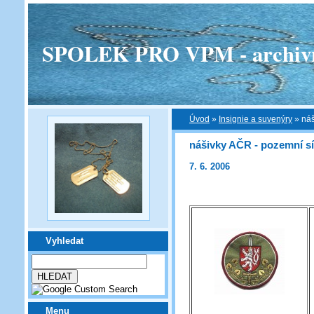
SPOLEK PRO VPM - archivní v
Úvod
»
Insignie a suvenýry
»
náš
nášivky AČR - pozemní sí
7. 6. 2006
Vyhledat
Menu