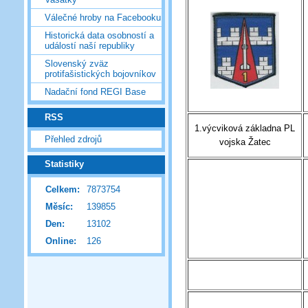
Válečné hroby na Facebooku
Historická data osobností a
událostí naší republiky
Slovenský zväz
protifašistických bojovníkov
Nadační fond REGI Base
RSS
1.výcviková základna PL
Přehled zdrojů
vojska Žatec
Statistiky
Celkem:
7873754
Měsíc:
139855
Den:
13102
Online:
126