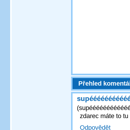
Přehled komentá
supééééééééééé
(
supééééééééééé
zdarec máte to 
Odpovědět