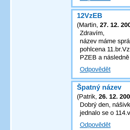
12VzEB
(
Martin
,
27. 12. 20
Zdravím,
název máme správ
pohlcena 11.br.V
PZEB a následně 
Odpovědět
Špatný název
(
Patrik
,
26. 12. 20
Dobrý den, náši
jednalo se o 114.
Odpovědět