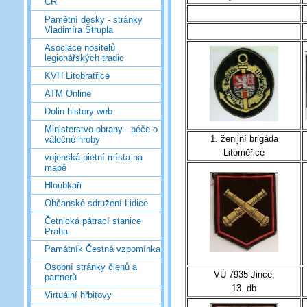
ČR
Pamětní desky - stránky
Vladimíra Štrupla
Asociace nositelů
legionářských tradic
KVH Litobratřice
ATM Online
Dolin history web
Ministerstvo obrany - péče o
1. ženijní brigáda
válečné hroby
Litoměřice
vojenská pietní místa na
mapě
Hloubkaři
Občanské sdružení Lidice
Četnická pátrací stanice
Praha
Památník Čestná vzpomínka
Osobní stránky členů a
VÚ 7935 Jince,
partnerů
13. db
Virtuální hřbitovy