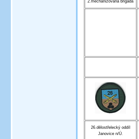
2.mechanizovaná brigáda
26.dělostřelecký oddíl
Janovice n/Ú.