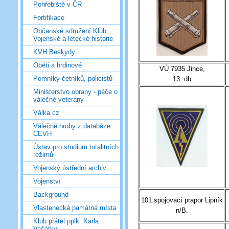
Pohřebiště v ČR
Fortifikace
Občanské sdružení Klub
Vojenské a letecké historie
KVH Beskydy
Oběti a hrdinové
VÚ 7935 Jince,
Pomníky četníků, policistů
13. db
Ministerstvo obrany - péče o
válečné veterány
Válka.cz
Válečné hroby z databáze
CEVH
Ústav pro studium totalitních
režimů
Vojenský ústřední archiv
Vojenství
Background
101.spojovací prapor Lipník
Vlastenecká památná místa
n/B.
Klub přátel pplk. Karla
Vašátky