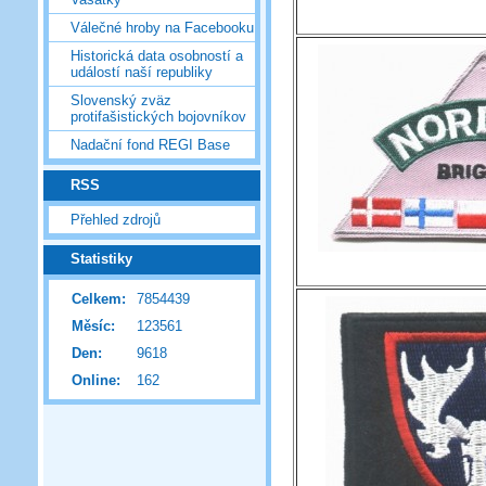
Válečné hroby na Facebooku
Historická data osobností a
událostí naší republiky
Slovenský zväz
protifašistických bojovníkov
Nadační fond REGI Base
RSS
Přehled zdrojů
Statistiky
Celkem:
7854439
Měsíc:
123561
Den:
9618
Online:
162