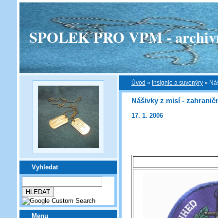
SPOLEK PRO VPM - archivní v
Úvod
»
Insignie a suvenýry
»
Náš
Nášivky z misí - zahranič
17. 1. 2006
Vyhledat
Menu