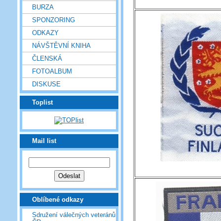
BURZA
SPONZORING
ODKAZY
NÁVŠTĚVNÍ KNIHA
ČLENSKÁ
FOTOALBUM
DISKUSE
Toplist
Mail list
Oblíbené odkazy
Sdružení válečných veteránů