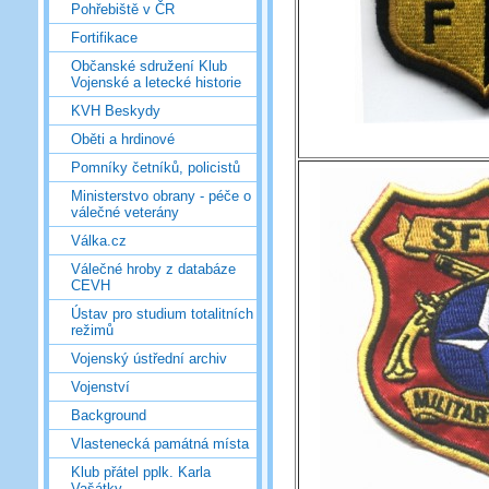
Pohřebiště v ČR
Fortifikace
Občanské sdružení Klub
Vojenské a letecké historie
KVH Beskydy
Oběti a hrdinové
Pomníky četníků, policistů
Ministerstvo obrany - péče o
válečné veterány
Válka.cz
Válečné hroby z databáze
CEVH
Ústav pro studium totalitních
režimů
Vojenský ústřední archiv
Vojenství
Background
Vlastenecká památná místa
Klub přátel pplk. Karla
Vašátky