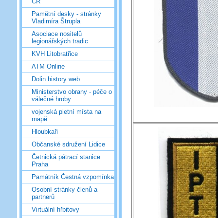
ČR
Pamětní desky - stránky
Vladimíra Štrupla
Asociace nositelů
legionářských tradic
KVH Litobratřice
ATM Online
Dolin history web
Ministerstvo obrany - péče o
válečné hroby
vojenská pietní místa na
mapě
Hloubkaři
Občanské sdružení Lidice
Četnická pátrací stanice
Praha
Památník Čestná vzpomínka
Osobní stránky členů a
partnerů
Virtuální hřbitovy