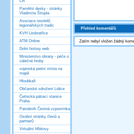
ČR
Pamětní desky - stránky
Vladimíra Štrupla
Asociace nositelů
legionářských tradic
Přehled komentářů
KVH Litobratřice
ATM Online
Zatím nebyl vložen žádný kome
Dolin history web
Ministerstvo obrany - péče o
válečné hroby
vojenská pietní místa na
mapě
Hloubkaři
Občanské sdružení Lidice
Četnická pátrací stanice
Praha
Památník Čestná vzpomínka
Osobní stránky členů a
partnerů
Virtuální hřbitovy