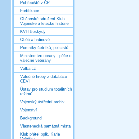
Pohřebiště v ČR
Fortifikace
Občanské sdružení Klub
Vojenské a letecké historie
KVH Beskydy
Oběti a hrdinové
Pomníky četníků, policistů
Ministerstvo obrany - péče o
válečné veterány
Válka.cz
Válečné hroby z databáze
CEVH
Ústav pro studium totalitních
režimů
Vojenský ústřední archiv
Vojenství
Background
Vlastenecká památná místa
Klub přátel pplk. Karla
Vašátky