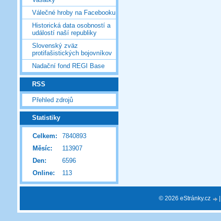
Válečné hroby na Facebooku
Historická data osobností a
událostí naší republiky
Slovenský zväz
protifašistických bojovníkov
Nadační fond REGI Base
RSS
Přehled zdrojů
Statistiky
Celkem:
7840893
Měsíc:
113907
Den:
6596
Online:
113
© 2026 eStránky.cz