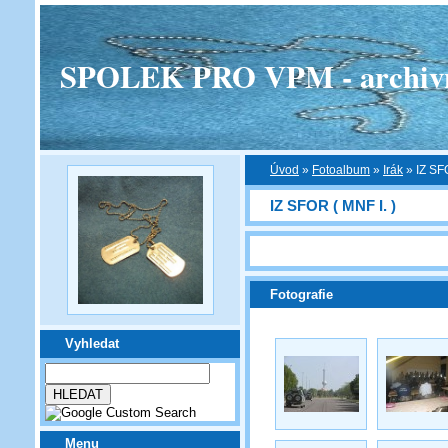
SPOLEK PRO VPM - archivní v
Úvod
»
Fotoalbum
»
Irák
»
IZ SF
IZ SFOR ( MNF I. )
Fotografie
Vyhledat
Menu