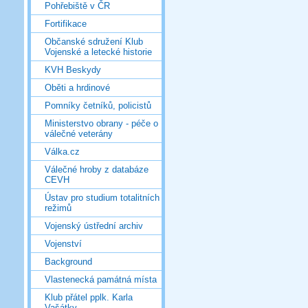
Pohřebiště v ČR
Fortifikace
Občanské sdružení Klub
Vojenské a letecké historie
KVH Beskydy
Oběti a hrdinové
Pomníky četníků, policistů
Ministerstvo obrany - péče o
válečné veterány
Válka.cz
Válečné hroby z databáze
CEVH
Ústav pro studium totalitních
režimů
Vojenský ústřední archiv
Vojenství
Background
Vlastenecká památná místa
Klub přátel pplk. Karla
Vašátky