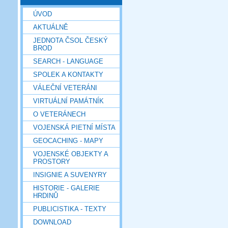
ÚVOD
AKTUÁLNĚ
JEDNOTA ČSOL ČESKÝ
BROD
SEARCH - LANGUAGE
SPOLEK A KONTAKTY
VÁLEČNÍ VETERÁNI
VIRTUÁLNÍ PAMÁTNÍK
O VETERÁNECH
VOJENSKÁ PIETNÍ MÍSTA
GEOCACHING - MAPY
VOJENSKÉ OBJEKTY A
PROSTORY
INSIGNIE A SUVENYRY
HISTORIE - GALERIE
HRDINŮ
PUBLICISTIKA - TEXTY
DOWNLOAD