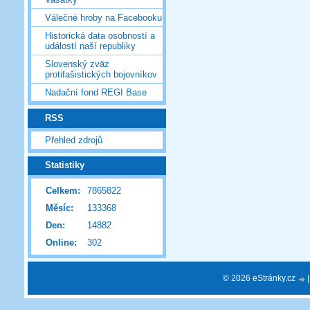
Válečné hroby na Facebooku
Historická data osobností a
událostí naší republiky
Slovenský zväz
protifašistických bojovníkov
Nadační fond REGI Base
RSS
Přehled zdrojů
Statistiky
Celkem:
7865822
Měsíc:
133368
Den:
14882
Online:
302
© 2026 eStránky.cz