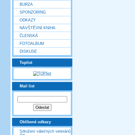
BURZA
SPONZORING
ODKAZY
NÁVŠTĚVNÍ KNIHA
ČLENSKÁ
FOTOALBUM
DISKUSE
Toplist
Mail list
Oblíbené odkazy
Sdružení válečných veteránů