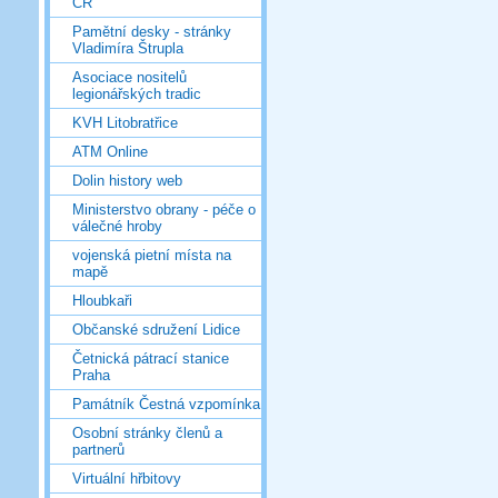
ČR
Pamětní desky - stránky
Vladimíra Štrupla
Asociace nositelů
legionářských tradic
KVH Litobratřice
ATM Online
Dolin history web
Ministerstvo obrany - péče o
válečné hroby
vojenská pietní místa na
mapě
Hloubkaři
Občanské sdružení Lidice
Četnická pátrací stanice
Praha
Památník Čestná vzpomínka
Osobní stránky členů a
partnerů
Virtuální hřbitovy