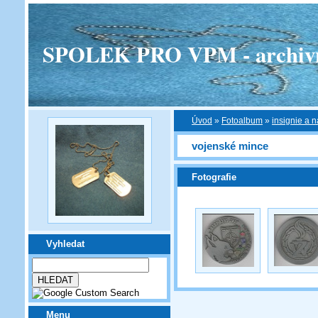
SPOLEK PRO VPM - archivní v
Úvod
»
Fotoalbum
»
insignie a n
vojenské mince
Fotografie
Vyhledat
Menu