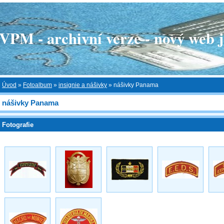
 - archivní verze - nový web je
Úvod
»
Fotoalbum
»
insignie a nášivky
»
nášivky Panama
nášivky Panama
Fotografie