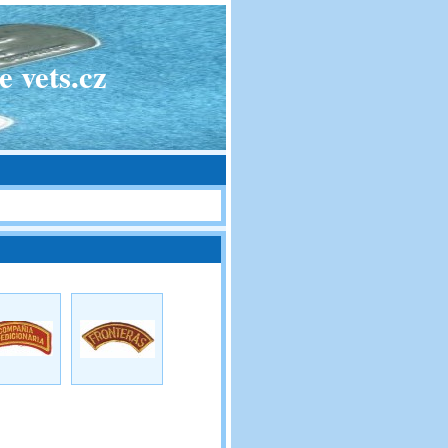
 vets.cz