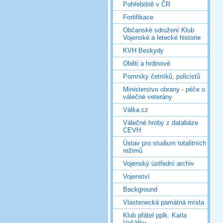
Pohřebiště v ČR
Fortifikace
Občanské sdružení Klub
Vojenské a letecké historie
KVH Beskydy
Oběti a hrdinové
Pomníky četníků, policistů
Ministerstvo obrany - péče o
válečné veterány
Válka.cz
Válečné hroby z databáze
CEVH
Ústav pro studium totalitních
režimů
Vojenský ústřední archiv
Vojenství
Background
Vlastenecká památná místa
Klub přátel pplk. Karla
Vašátky