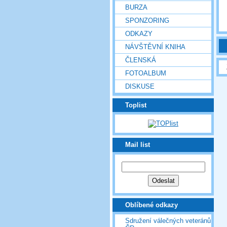
BURZA
SPONZORING
ODKAZY
NÁVŠTĚVNÍ KNIHA
ČLENSKÁ
FOTOALBUM
DISKUSE
Toplist
Mail list
Oblíbené odkazy
Sdružení válečných veteránů