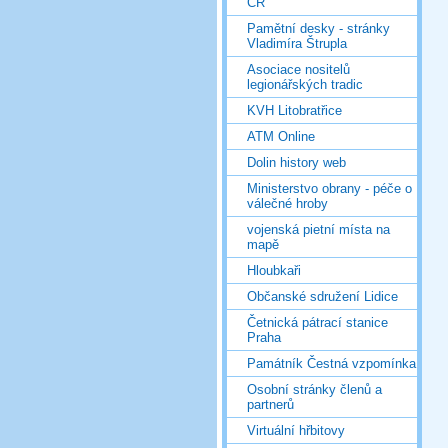
ČR
Pamětní desky - stránky
Vladimíra Štrupla
Asociace nositelů
legionářských tradic
KVH Litobratřice
ATM Online
Dolin history web
Ministerstvo obrany - péče o
válečné hroby
vojenská pietní místa na
mapě
Hloubkaři
Občanské sdružení Lidice
Četnická pátrací stanice
Praha
Památník Čestná vzpomínka
Osobní stránky členů a
partnerů
Virtuální hřbitovy