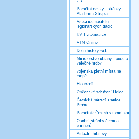
ČR
Pamětní desky - stránky
Vladimíra Štrupla
Asociace nositelů
legionářských tradic
KVH Litobratřice
ATM Online
Dolin history web
Ministerstvo obrany - péče o
válečné hroby
vojenská pietní místa na
mapě
Hloubkaři
Občanské sdružení Lidice
Četnická pátrací stanice
Praha
Památník Čestná vzpomínka
Osobní stránky členů a
partnerů
Virtuální hřbitovy