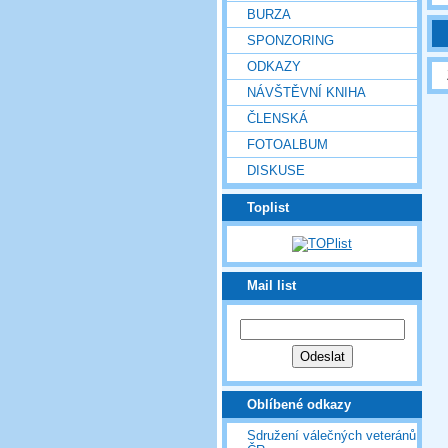
BURZA
SPONZORING
ODKAZY
NÁVŠTĚVNÍ KNIHA
ČLENSKÁ
FOTOALBUM
DISKUSE
Toplist
Mail list
Oblíbené odkazy
Sdružení válečných veteránů