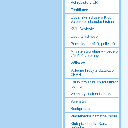
Pohřebiště v ČR
Fortifikace
Občanské sdružení Klub
Vojenské a letecké historie
KVH Beskydy
Oběti a hrdinové
Pomníky četníků, policistů
Ministerstvo obrany - péče o
válečné veterány
Válka.cz
Válečné hroby z databáze
CEVH
Ústav pro studium totalitních
režimů
Vojenský ústřední archiv
Vojenství
Background
Vlastenecká památná místa
Klub přátel pplk. Karla
Vašátky