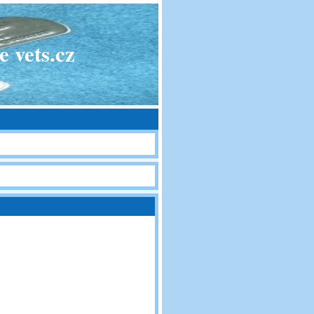
 vets.cz