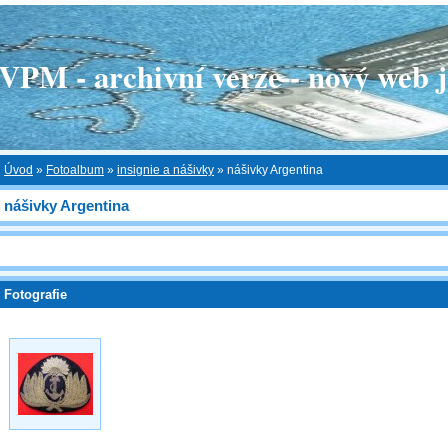
 - archivní verze - nový web je
Úvod
»
Fotoalbum
»
insignie a nášivky
»
nášivky Argentina
nášivky Argentina
Fotografie