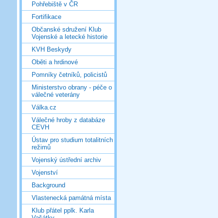
Pohřebiště v ČR
Fortifikace
Občanské sdružení Klub
Vojenské a letecké historie
KVH Beskydy
Oběti a hrdinové
Pomníky četníků, policistů
Ministerstvo obrany - péče o
válečné veterány
Válka.cz
Válečné hroby z databáze
CEVH
Ústav pro studium totalitních
režimů
Vojenský ústřední archiv
Vojenství
Background
Vlastenecká památná místa
Klub přátel pplk. Karla
Vašátky