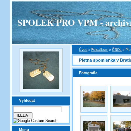
SPOLEK PRO VPM - archivní v
Úvod
»
Fotoalbum
»
ČSOL
»
Pie
Pietna spomienka v Bratis
Fotografie
Vyhledat
Menu