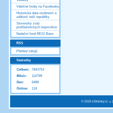
Válečné hroby na Facebooku
Historická data osobností a
událostí naší republiky
Slovenský zväz
protifašistických bojovníkov
Nadační fond REGI Base
RSS
Přehled zdrojů
Statistiky
Celkem:
7843753
Měsíc:
114799
Den:
6489
Online:
124
© 2026 eStránky.cz