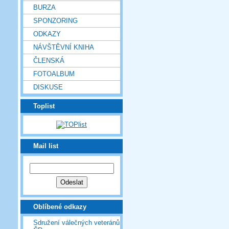
BURZA
SPONZORING
ODKAZY
NÁVŠTĚVNÍ KNIHA
ČLENSKÁ
FOTOALBUM
DISKUSE
Toplist
Mail list
Oblíbené odkazy
Sdružení válečných veteránů