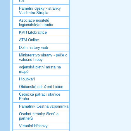
ČR
Pamětní desky - stránky
Vladimíra Štrupla
Asociace nositelů
legionářských tradic
KVH Litobratřice
ATM Online
Dolin history web
Ministerstvo obrany - péče o
válečné hroby
vojenská pietní místa na
mapě
Hloubkaři
Občanské sdružení Lidice
Četnická pátrací stanice
Praha
Památník Čestná vzpomínka
Osobní stránky členů a
partnerů
Virtuální hřbitovy