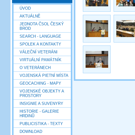
ÚVOD
AKTUÁLNĚ
JEDNOTA ČSOL ČESKÝ
BROD
SEARCH - LANGUAGE
SPOLEK A KONTAKTY
VÁLEČNÍ VETERÁNI
VIRTUÁLNÍ PAMÁTNÍK
O VETERÁNECH
VOJENSKÁ PIETNÍ MÍSTA
GEOCACHING - MAPY
VOJENSKÉ OBJEKTY A
PROSTORY
INSIGNIE A SUVENYRY
HISTORIE - GALERIE
HRDINŮ
PUBLICISTIKA - TEXTY
DOWNLOAD