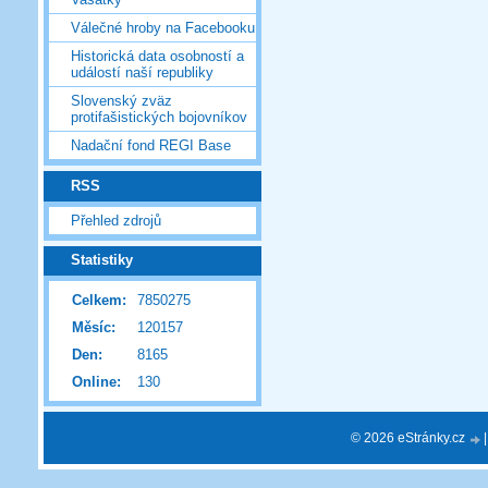
Válečné hroby na Facebooku
Historická data osobností a
událostí naší republiky
Slovenský zväz
protifašistických bojovníkov
Nadační fond REGI Base
RSS
Přehled zdrojů
Statistiky
Celkem:
7850275
Měsíc:
120157
Den:
8165
Online:
130
© 2026 eStránky.cz