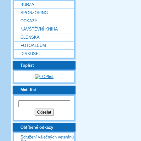
BURZA
SPONZORING
ODKAZY
NÁVŠTĚVNÍ KNIHA
ČLENSKÁ
FOTOALBUM
DISKUSE
Toplist
Mail list
Oblíbené odkazy
Sdružení válečných veteránů