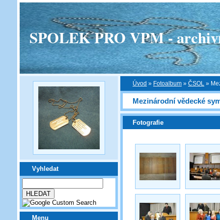
SPOLEK PRO VPM - archivní v
Úvod
»
Fotoalbum
»
ČSOL
»
Mez
Mezinárodní vědecké sym
Fotografie
Vyhledat
Menu