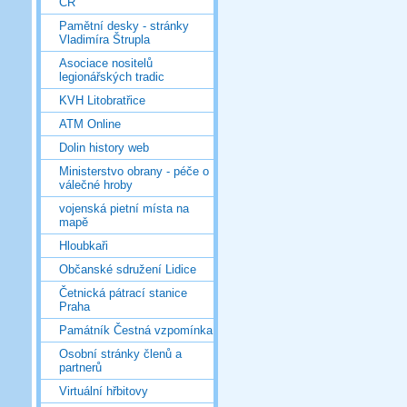
ČR
Pamětní desky - stránky
Vladimíra Štrupla
Asociace nositelů
legionářských tradic
KVH Litobratřice
ATM Online
Dolin history web
Ministerstvo obrany - péče o
válečné hroby
vojenská pietní místa na
mapě
Hloubkaři
Občanské sdružení Lidice
Četnická pátrací stanice
Praha
Památník Čestná vzpomínka
Osobní stránky členů a
partnerů
Virtuální hřbitovy