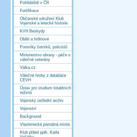
Pohřebiště v ČR
Fortifikace
Občanské sdružení Klub
Vojenské a letecké historie
KVH Beskydy
Oběti a hrdinové
Pomníky četníků, policistů
Ministerstvo obrany - péče o
válečné veterány
Válka.cz
Válečné hroby z databáze
CEVH
Ústav pro studium totalitních
režimů
Vojenský ústřední archiv
Vojenství
Background
Vlastenecká památná místa
Klub přátel pplk. Karla
Vašátky