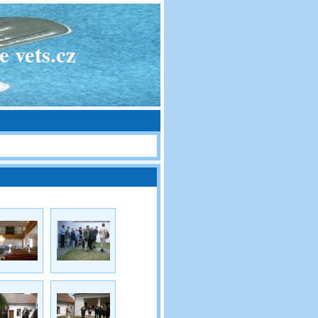
 vets.cz