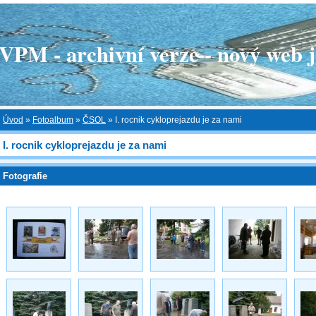
 - archivní verze - nový web je
Úvod
»
Fotoalbum
»
ČSOL
»
I. rocnik cykloprejazdu je za nami
I. rocnik cykloprejazdu je za nami
Fotografie