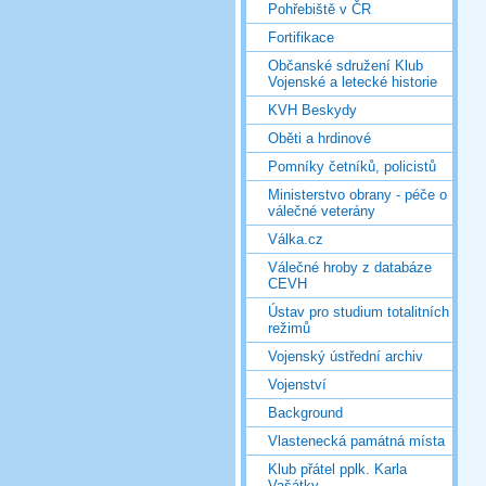
Pohřebiště v ČR
Fortifikace
Občanské sdružení Klub
Vojenské a letecké historie
KVH Beskydy
Oběti a hrdinové
Pomníky četníků, policistů
Ministerstvo obrany - péče o
válečné veterány
Válka.cz
Válečné hroby z databáze
CEVH
Ústav pro studium totalitních
režimů
Vojenský ústřední archiv
Vojenství
Background
Vlastenecká památná místa
Klub přátel pplk. Karla
Vašátky