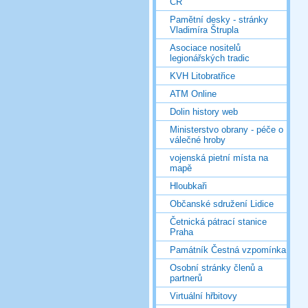
ČR
Pamětní desky - stránky
Vladimíra Štrupla
Asociace nositelů
legionářských tradic
KVH Litobratřice
ATM Online
Dolin history web
Ministerstvo obrany - péče o
válečné hroby
vojenská pietní místa na
mapě
Hloubkaři
Občanské sdružení Lidice
Četnická pátrací stanice
Praha
Památník Čestná vzpomínka
Osobní stránky členů a
partnerů
Virtuální hřbitovy