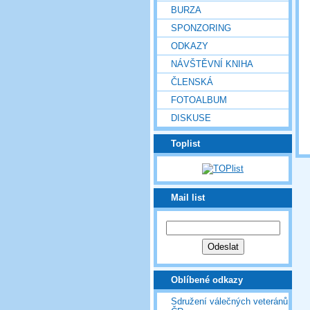
BURZA
SPONZORING
ODKAZY
NÁVŠTĚVNÍ KNIHA
ČLENSKÁ
FOTOALBUM
DISKUSE
Toplist
Mail list
Oblíbené odkazy
Sdružení válečných veteránů