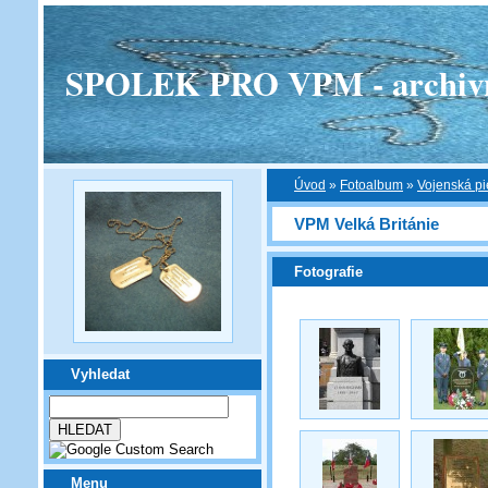
SPOLEK PRO VPM - archivní v
Úvod
»
Fotoalbum
»
Vojenská pi
VPM Velká Británie
Fotografie
Vyhledat
Menu