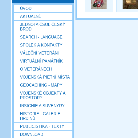
ÚVOD
AKTUÁLNĚ
JEDNOTA ČSOL ČESKÝ
BROD
SEARCH - LANGUAGE
SPOLEK A KONTAKTY
VÁLEČNÍ VETERÁNI
VIRTUÁLNÍ PAMÁTNÍK
O VETERÁNECH
VOJENSKÁ PIETNÍ MÍSTA
GEOCACHING - MAPY
VOJENSKÉ OBJEKTY A
PROSTORY
INSIGNIE A SUVENYRY
HISTORIE - GALERIE
HRDINŮ
PUBLICISTIKA - TEXTY
DOWNLOAD