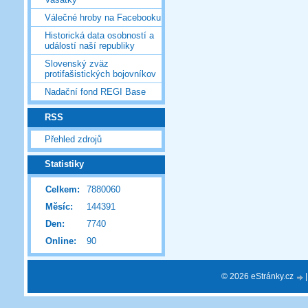
Válečné hroby na Facebooku
Historická data osobností a
událostí naší republiky
Slovenský zväz
protifašistických bojovníkov
Nadační fond REGI Base
RSS
Přehled zdrojů
Statistiky
Celkem:
7880060
Měsíc:
144391
Den:
7740
Online:
90
© 2026 eStránky.cz