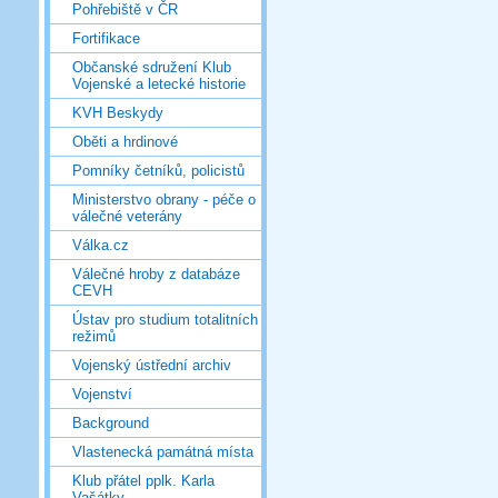
Pohřebiště v ČR
Fortifikace
Občanské sdružení Klub
Vojenské a letecké historie
KVH Beskydy
Oběti a hrdinové
Pomníky četníků, policistů
Ministerstvo obrany - péče o
válečné veterány
Válka.cz
Válečné hroby z databáze
CEVH
Ústav pro studium totalitních
režimů
Vojenský ústřední archiv
Vojenství
Background
Vlastenecká památná místa
Klub přátel pplk. Karla
Vašátky