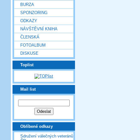
BURZA
SPONZORING
ODKAZY
NÁVŠTĚVNÍ KNIHA
ČLENSKÁ
FOTOALBUM
DISKUSE
Toplist
Mail list
Oblíbené odkazy
Sdružení válečných veteránů