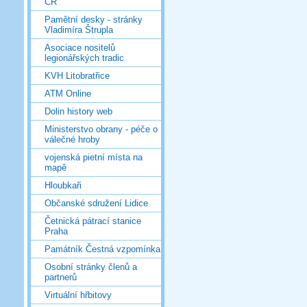
ČR
Pamětní desky - stránky
Vladimíra Štrupla
Asociace nositelů
legionářských tradic
KVH Litobratřice
ATM Online
Dolin history web
Ministerstvo obrany - péče o
válečné hroby
vojenská pietní místa na
mapě
Hloubkaři
Občanské sdružení Lidice
Četnická pátrací stanice
Praha
Památník Čestná vzpomínka
Osobní stránky členů a
partnerů
Virtuální hřbitovy