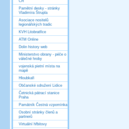
ČR
Pamětní desky - stránky
Vladimíra Štrupla
Asociace nositelů
legionářských tradic
KVH Litobratřice
ATM Online
Dolin history web
Ministerstvo obrany - péče o
válečné hroby
vojenská pietní místa na
mapě
Hloubkaři
Občanské sdružení Lidice
Četnická pátrací stanice
Praha
Památník Čestná vzpomínka
Osobní stránky členů a
partnerů
Virtuální hřbitovy