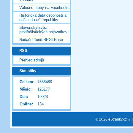
Válečné hroby na Facebooku
Historická data osobností a
událostí naší republiky
Slovenský zväz
protifašistických bojovníkov
Nadační fond REGI Base
RSS
Přehled zdrojů
Statistiky
Celkem:
7856488
Měsíc:
125177
Den:
10028
Online:
154
© 2026 eStránky.cz