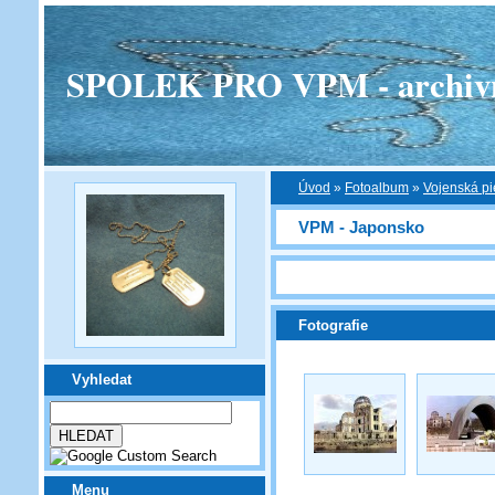
SPOLEK PRO VPM - archivní v
Úvod
»
Fotoalbum
»
Vojenská pi
VPM - Japonsko
Fotografie
Vyhledat
Menu