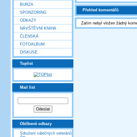
BURZA
Přehled komentářů
SPONZORING
ODKAZY
Zatím nebyl vložen žádný kome
NÁVŠTĚVNÍ KNIHA
ČLENSKÁ
FOTOALBUM
DISKUSE
Toplist
Mail list
Oblíbené odkazy
Sdružení válečných veteránů