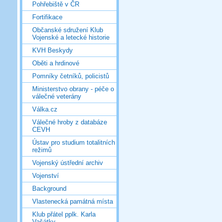
Pohřebiště v ČR
Fortifikace
Občanské sdružení Klub
Vojenské a letecké historie
KVH Beskydy
Oběti a hrdinové
Pomníky četníků, policistů
Ministerstvo obrany - péče o
válečné veterány
Válka.cz
Válečné hroby z databáze
CEVH
Ústav pro studium totalitních
režimů
Vojenský ústřední archiv
Vojenství
Background
Vlastenecká památná místa
Klub přátel pplk. Karla
Vašátky