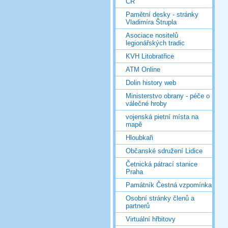
ČR
Pamětní desky - stránky
Vladimíra Štrupla
Asociace nositelů
legionářských tradic
KVH Litobratřice
ATM Online
Dolin history web
Ministerstvo obrany - péče o
válečné hroby
vojenská pietní místa na
mapě
Hloubkaři
Občanské sdružení Lidice
Četnická pátrací stanice
Praha
Památník Čestná vzpomínka
Osobní stránky členů a
partnerů
Virtuální hřbitovy