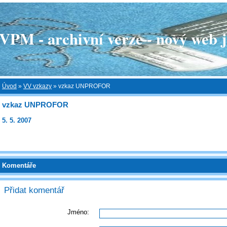
 - archivní verze - nový web je
Úvod
»
VV vzkazy
»
vzkaz UNPROFOR
vzkaz UNPROFOR
5. 5. 2007
Komentáře
Přidat komentář
Jméno: