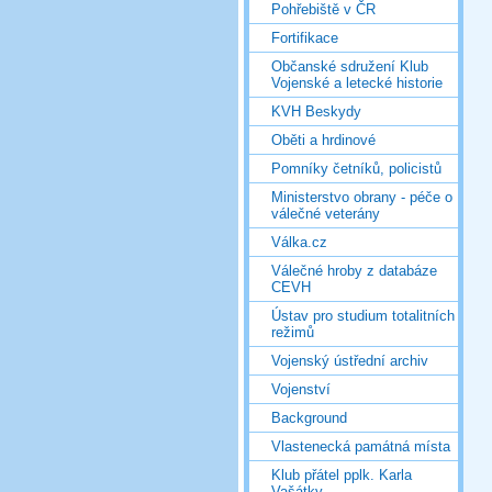
Pohřebiště v ČR
Fortifikace
Občanské sdružení Klub
Vojenské a letecké historie
KVH Beskydy
Oběti a hrdinové
Pomníky četníků, policistů
Ministerstvo obrany - péče o
válečné veterány
Válka.cz
Válečné hroby z databáze
CEVH
Ústav pro studium totalitních
režimů
Vojenský ústřední archiv
Vojenství
Background
Vlastenecká památná místa
Klub přátel pplk. Karla
Vašátky