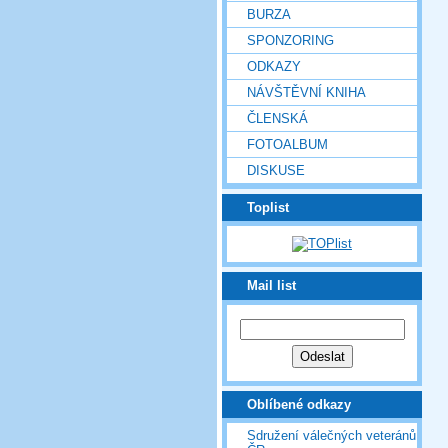
BURZA
SPONZORING
ODKAZY
NÁVŠTĚVNÍ KNIHA
ČLENSKÁ
FOTOALBUM
DISKUSE
Toplist
Mail list
Oblíbené odkazy
Sdružení válečných veteránů