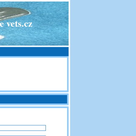
 vets.cz