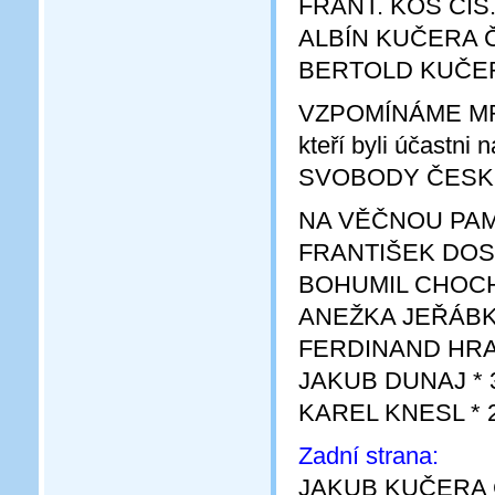
FRANT. KOS ČÍS.
ALBÍN KUČERA Č
BERTOLD KUČER
VZPOMÍNÁME MR
kteří byli účastni
SVOBODY ČESK
NA VĚČNOU PAMĚ
FRANTIŠEK DOSTÁL
BOHUMIL CHOCHOL
ANEŽKA JEŘÁBKOV
FERDINAND HRABO
JAKUB DUNAJ * 30
KAREL KNESL * 28
Zadní strana:
JAKUB KUČERA Č