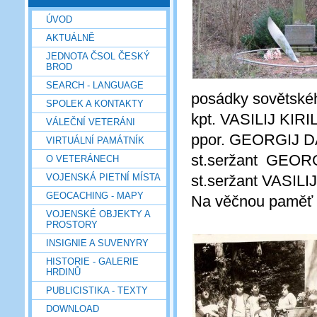
ÚVOD
AKTUÁLNĚ
JEDNOTA ČSOL ČESKÝ
BROD
SEARCH - LANGUAGE
posádky sovětské
SPOLEK A KONTAKTY
kpt. VASILIJ KI
VÁLEČNÍ VETERÁNI
ppor. GEORGIJ 
VIRTUÁLNÍ PAMÁTNÍK
st.seržant GEO
O VETERÁNECH
VOJENSKÁ PIETNÍ MÍSTA
st.seržant VAS
GEOCACHING - MAPY
Na věčnou paměť 
VOJENSKÉ OBJEKTY A
PROSTORY
INSIGNIE A SUVENYRY
HISTORIE - GALERIE
HRDINŮ
PUBLICISTIKA - TEXTY
DOWNLOAD