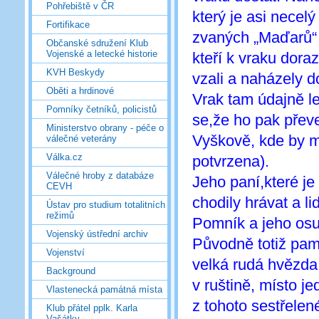
Pohřebiště v ČR
který je asi necel
Fortifikace
zvaných „Maďarů“ (
Občanské sdružení Klub
Vojenské a letecké historie
kteří k vraku doraz
KVH Beskydy
vzali a naházely 
Oběti a hrdinové
Vrak tam údajně le
Pomníky četníků, policistů
se,že ho pak přev
Ministerstvo obrany - péče o
Vyškově, kde by m
válečné veterány
Válka.cz
potvrzena).
Válečné hroby z databáze
Jeho paní,které je 
CEVH
chodily hrávat a li
Ústav pro studium totalitních
režimů
Pomník a jeho osu
Vojenský ústřední archiv
Původně totiž pam
Vojenství
velká rudá hvězda
Background
v ruštině, místo je
Vlastenecká památná místa
z tohoto sestřele
Klub přátel pplk. Karla
Vašátky