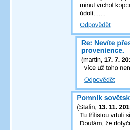
minul vrchol kopc
údolí.......
Odpovědět
Re: Nevíte pře
provenience.
(
martin
,
17. 7. 20
více už toho n
Odpovědět
Pomník sovětsk
(
Stalin
,
13. 11. 20
Tu třílistou vrtul
Doufám, že dotyčné