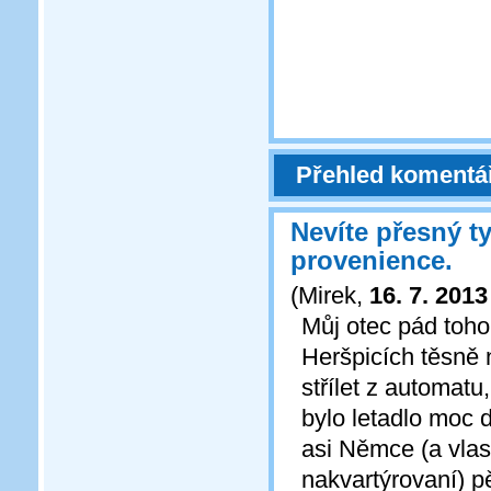
Přehled komentá
Nevíte přesný ty
provenience.
(
Mirek
,
16. 7. 2013
Můj otec pád toho 
Heršpicích těsně 
střílet z automatu
bylo letadlo moc d
asi Němce (a vlas
nakvartýrovaní) p