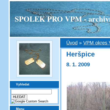
SPOLEK PRO VPM - archivní v
Úvod
»
VPM okres 
Heršpice
8. 1. 2009
Vyhledat
Menu