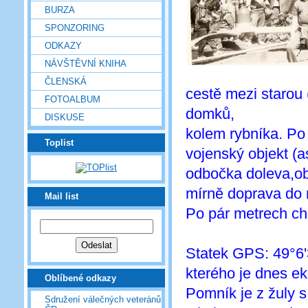
BURZA
SPONZORING
ODKAZY
NÁVŠTĚVNÍ KNIHA
ČLENSKÁ
cestě mezi starou
FOTOALBUM
domků,
DISKUSE
kolem rybníka. Po
Toplist
vojenský objekt (as
odbočka doleva,oby
mírně doprava do
Mail list
Po pár metrech ch
Statek GPS: 49°6'
kterého je dnes e
Oblíbené odkazy
Pomník je z žuly s
Sdružení válečných veteránů