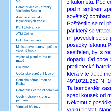
z kulometu. Pod c
ČR
Pamětní desky - stránky
pod ní směrem zpá
Vladimíra Štrupla
sovětský bombard
Asociace nositelů
legionářských tradic
Poštěstilo se mi p
KVH Litobratřice
pár,který se vrace
ATM Online
mi pověděli celou 
Dolin history web
posádky letounu.Pá
Ministerstvo obrany - péče o
válečné hroby
sestřelen, byl s r
vojenská pietní místa na
dopadu. Od obce 
mapě
protiletecké bateri
Hloubkaři
která v té době m
Občanské sdružení Lidice
49°10'21.259"N, 1
Četnická pátrací stanice
Praha
Ta bombardér zasá
Památník Čestná vzpomínka
spadl kousek od m
Osobní stránky členů a
partnerů
Někomu z posádky s
Virtuální hřbitovy
vraku dostat. Nane