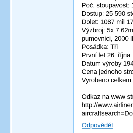
Poč. stoupavost:
Dostup: 25 590 s
Dolet: 1087 mil 1
Výzbroj: 5x 7.62
pumovnici, 2000 l
Posádka: Tři
První let 26. října
Datum výroby 19
Cena jednoho stro
Vyrobeno celkem:
Odkaz na www str
http://www.airlin
aircraftsearch=D
Odpovědět