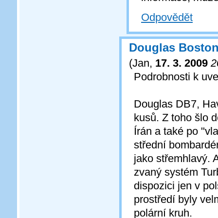
Odpovědět
Douglas Bosto
(
Jan
,
17. 3. 2009
2
Podrobnosti k uve
Douglas DB7, Hav
kusů. Z toho šlo
Írán a také po "v
střední bombardér,
jako střemhlavý. A
zvaný systém Turb
dispozici jen v p
prostředí byly ve
polární kruh.