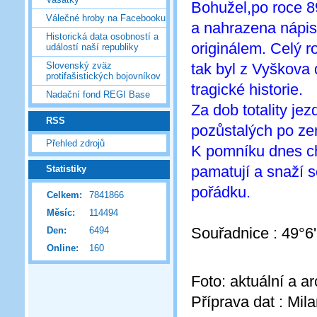
Bohužel,po roce 8
Válečné hroby na Facebooku
a nahrazena nápis
Historická data osobností a
originálem. Celý ro
událostí naší republiky
tak byl z Vyškova
Slovenský zväz
protifašistických bojovníkov
tragické historie.
Nadační fond REGI Base
Za dob totality je
RSS
pozůstalých po ze
Přehled zdrojů
K pomníku dnes cho
pamatují a snaží s
Statistiky
pořádku.
Celkem:
7841866
Měsíc:
114494
Souřadnice : 49°6
Den:
6494
Online:
160
Foto: aktuální a a
Příprava dat : Mil