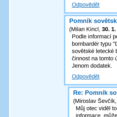
Odpovědět
Pomník sovětsk
(
Milan Kincl
,
30. 1
Podle informací p
bombardér typu "
sovětské letecké 
činnost na tomto 
Jenom dodatek.
Odpovědět
Re: Pomník so
(
Miroslav Ševčík
Můj otec viděl t
informace, může