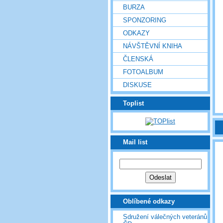
BURZA
SPONZORING
ODKAZY
NÁVŠTĚVNÍ KNIHA
ČLENSKÁ
FOTOALBUM
DISKUSE
Toplist
Mail list
Oblíbené odkazy
Sdružení válečných veteránů