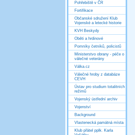
Pohřebiště v ČR
Fortifikace
Občanské sdružení Klub
Vojenské a letecké historie
KVH Beskydy
Oběti a hrdinové
Pomníky četníků, policistů
Ministerstvo obrany - péče o
válečné veterány
Válka.cz
Válečné hroby z databáze
CEVH
Ústav pro studium totalitních
režimů
Vojenský ústřední archiv
Vojenství
Background
Vlastenecká památná místa
Klub přátel pplk. Karla
Vašátky