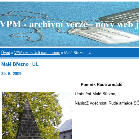
 - archivní verze - nový web je
Úvod
»
VPM okres Ústí nad Labem
»
Malé Březno _UL
Malé Březno _UL
25. 6. 2009
Pomník Rudé armádě
Umístění:Malé Březno,
Nápis:Z vděčnosti Rudé armádě SČ