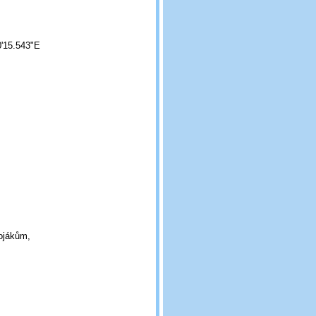
0'15.543"E
ojákům,