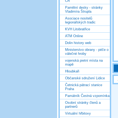
ČR
Pamětní desky - stránky
Vladimíra Štrupla
Asociace nositelů
legionářských tradic
KVH Litobratřice
ATM Online
Dolin history web
Ministerstvo obrany - péče o
válečné hroby
vojenská pietní místa na
mapě
Hloubkaři
Občanské sdružení Lidice
Četnická pátrací stanice
Praha
Památník Čestná vzpomínka
Osobní stránky členů a
partnerů
Virtuální hřbitovy