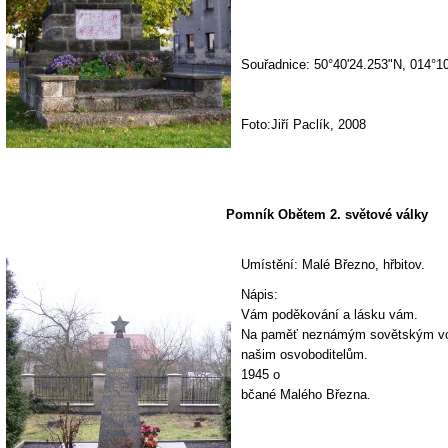
Souřadnice: 50°40'24.253"N, 014°1
Foto:Jiří Paclík, 2008
Pomník Obětem 2. světové války
Umístění: Malé Březno, hřbitov.
Nápis:
Vám poděkování a lásku vám.
Na paměť neznámým sovětským v
našim osvoboditelům.
1945 o
bčané Malého Března.