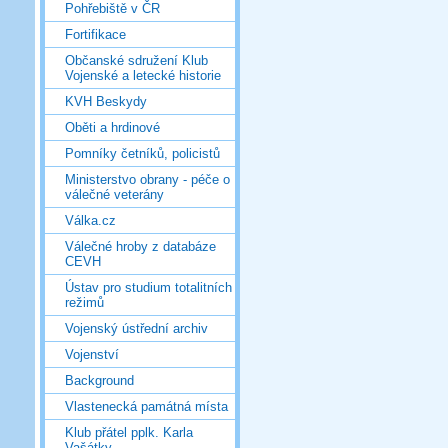
Pohřebiště v ČR
Fortifikace
Občanské sdružení Klub
Vojenské a letecké historie
KVH Beskydy
Oběti a hrdinové
Pomníky četníků, policistů
Ministerstvo obrany - péče o
válečné veterány
Válka.cz
Válečné hroby z databáze
CEVH
Ústav pro studium totalitních
režimů
Vojenský ústřední archiv
Vojenství
Background
Vlastenecká památná místa
Klub přátel pplk. Karla
Vašátky