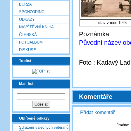
BURZA
SPONZORING
ODKAZY
stav v roce 1925
NÁVŠTĚVNÍ KNIHA
Poznámka:
ČLENSKÁ
Původní název obc
FOTOALBUM
DISKUSE
Toplist
Foto : Kadavý Lad
Mail list
Komentáře
Přidat komentář
Oblíbené odkazy
Jméno:
Sdružení válečných veteránů