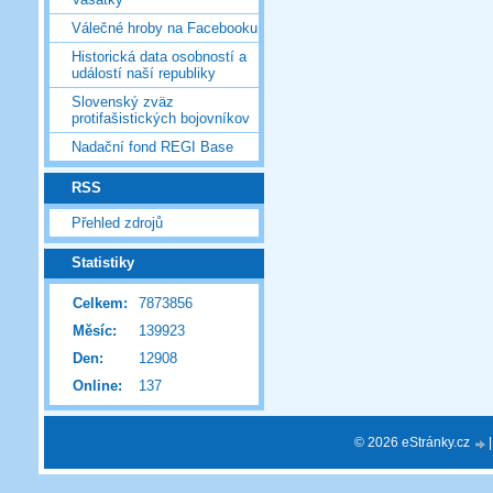
Válečné hroby na Facebooku
Historická data osobností a
událostí naší republiky
Slovenský zväz
protifašistických bojovníkov
Nadační fond REGI Base
RSS
Přehled zdrojů
Statistiky
Celkem:
7873856
Měsíc:
139923
Den:
12908
Online:
137
© 2026 eStránky.cz