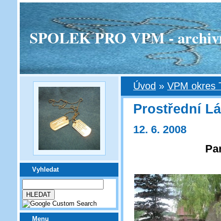
SPOLEK PRO VPM - archivní v
Úvod
»
VPM okres 
Prostřední L
12. 6. 2008
Pa
Vyhledat
Menu