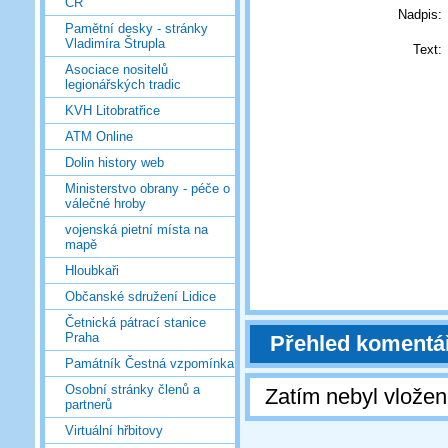
ČR
Nadpis:
Pamětní desky - stránky
Vladimíra Štrupla
Text:
Asociace nositelů
legionářských tradic
KVH Litobratřice
ATM Online
Dolin history web
Ministerstvo obrany - péče o
válečné hroby
vojenská pietní místa na
mapě
Hloubkaři
Občanské sdružení Lidice
Četnická pátrací stanice
Praha
Přehled komentá
Památník Čestná vzpomínka
Osobní stránky členů a
Zatím nebyl vlože
partnerů
Virtuální hřbitovy