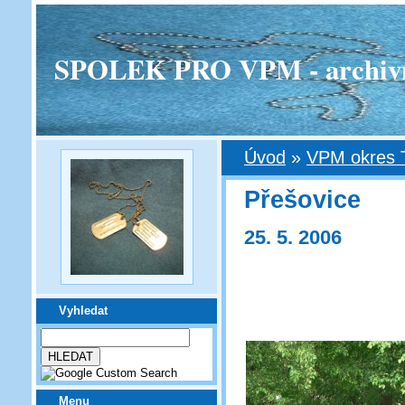
SPOLEK PRO VPM - archivní v
Úvod
»
VPM okres 
Přešovice
25. 5. 2006
Vyhledat
Menu