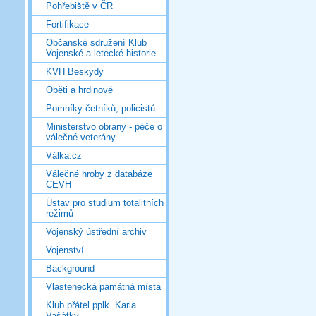
Pohřebiště v ČR
Fortifikace
Občanské sdružení Klub
Vojenské a letecké historie
KVH Beskydy
Oběti a hrdinové
Pomníky četníků, policistů
Ministerstvo obrany - péče o
válečné veterány
Válka.cz
Válečné hroby z databáze
CEVH
Ústav pro studium totalitních
režimů
Vojenský ústřední archiv
Vojenství
Background
Vlastenecká památná místa
Klub přátel pplk. Karla
Vašátky