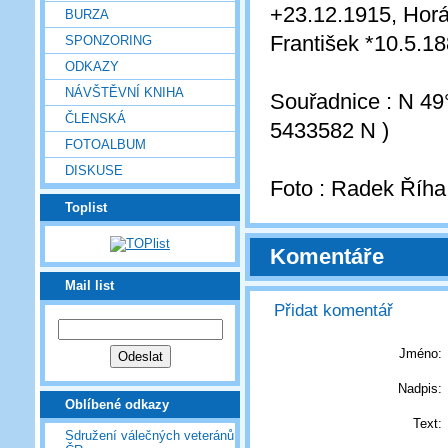
+23.12.1915, Horá
BURZA
František *10.5.1
SPONZORING
ODKAZY
NÁVŠTĚVNÍ KNIHA
Souřadnice : N 49
ČLENSKÁ
5433582 N )
FOTOALBUM
DISKUSE
Foto : Radek Říha
Toplist
Komentáře
Mail list
Přidat komentář
Jméno:
Nadpis:
Oblíbené odkazy
Text:
Sdružení válečných veteránů