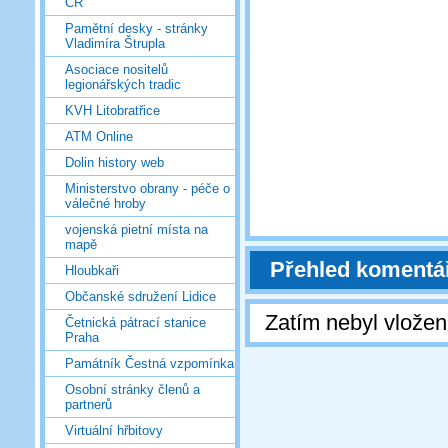
ČR
Pamětní desky - stránky
Vladimíra Štrupla
Asociace nositelů
legionářských tradic
KVH Litobratřice
ATM Online
Dolin history web
Ministerstvo obrany - péče o
válečné hroby
vojenská pietní místa na
mapě
Přehled komentá
Hloubkaři
Občanské sdružení Lidice
Zatím nebyl vlože
Četnická pátrací stanice
Praha
Památník Čestná vzpomínka
Osobní stránky členů a
partnerů
Virtuální hřbitovy