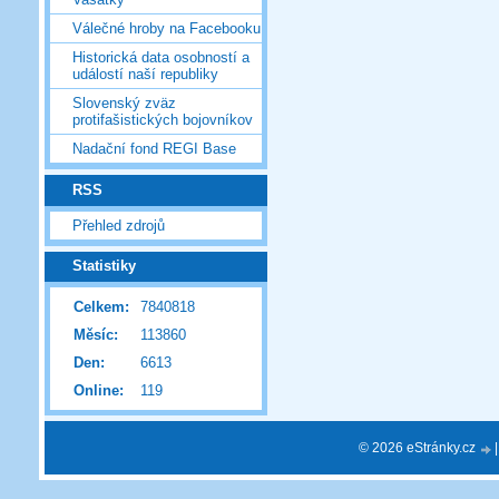
Válečné hroby na Facebooku
Historická data osobností a
událostí naší republiky
Slovenský zväz
protifašistických bojovníkov
Nadační fond REGI Base
RSS
Přehled zdrojů
Statistiky
Celkem:
7840818
Měsíc:
113860
Den:
6613
Online:
119
© 2026 eStránky.cz