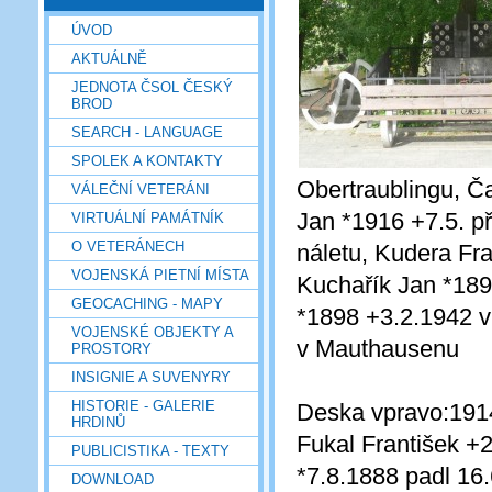
ÚVOD
AKTUÁLNĚ
JEDNOTA ČSOL ČESKÝ
BROD
SEARCH - LANGUAGE
SPOLEK A KONTAKTY
Obertraublingu, Č
VÁLEČNÍ VETERÁNI
Jan *1916 +7.5. př
VIRTUÁLNÍ PAMÁTNÍK
O VETERÁNECH
náletu, Kudera Fr
VOJENSKÁ PIETNÍ MÍSTA
Kuchařík Jan *189
GEOCACHING - MAPY
*1898 +3.2.1942 
VOJENSKÉ OBJEKTY A
v Mauthausenu
PROSTORY
INSIGNIE A SUVENYRY
HISTORIE - GALERIE
Deska vpravo:191
HRDINŮ
Fukal František +
PUBLICISTIKA - TEXTY
*7.8.1888 padl 16
DOWNLOAD