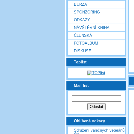
BURZA
SPONZORING
ODKAZY
NÁVŠTĚVNÍ KNIHA
ČLENSKÁ
FOTOALBUM
DISKUSE
Toplist
Mail list
Oblíbené odkazy
Sdružení válečných veteránů