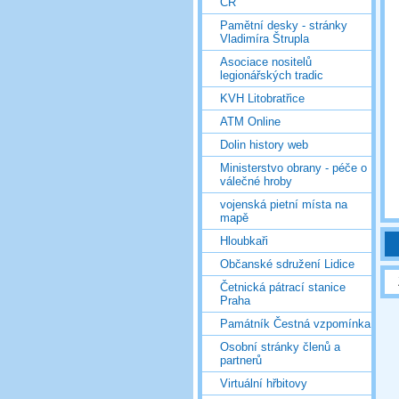
ČR
Pamětní desky - stránky
Vladimíra Štrupla
Asociace nositelů
legionářských tradic
KVH Litobratřice
ATM Online
Dolin history web
Ministerstvo obrany - péče o
válečné hroby
vojenská pietní místa na
mapě
Hloubkaři
Občanské sdružení Lidice
Četnická pátrací stanice
Praha
Památník Čestná vzpomínka
Osobní stránky členů a
partnerů
Virtuální hřbitovy