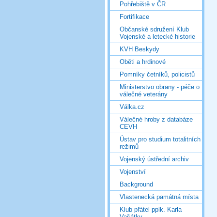
Pohřebiště v ČR
Fortifikace
Občanské sdružení Klub
Vojenské a letecké historie
KVH Beskydy
Oběti a hrdinové
Pomníky četníků, policistů
Ministerstvo obrany - péče o
válečné veterány
Válka.cz
Válečné hroby z databáze
CEVH
Ústav pro studium totalitních
režimů
Vojenský ústřední archiv
Vojenství
Background
Vlastenecká památná místa
Klub přátel pplk. Karla
Vašátky