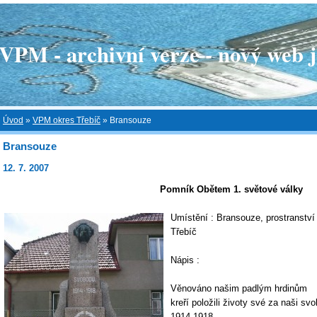
 - archivní verze - nový web je
Úvod
»
VPM okres Třebíč
»
Bransouze
Bransouze
12. 7. 2007
Pomník Obětem 1. světové války
Umístění : Bransouze, prostranství
Třebíč
Nápis :
Věnováno našim padlým hrdinům
kreří položili životy své za naši sv
1914-1918