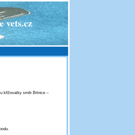
 vets.cz
 u křižovatky směr Brtnice –
obodu.