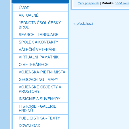
Celý příspěvek
|
Rubrika:
VPM okre
ÚVOD
AKTUÁLNĚ
JEDNOTA ČSOL ČESKÝ
« předchozí
BROD
SEARCH - LANGUAGE
SPOLEK A KONTAKTY
VÁLEČNÍ VETERÁNI
VIRTUÁLNÍ PAMÁTNÍK
O VETERÁNECH
VOJENSKÁ PIETNÍ MÍSTA
GEOCACHING - MAPY
VOJENSKÉ OBJEKTY A
PROSTORY
INSIGNIE A SUVENYRY
HISTORIE - GALERIE
HRDINŮ
PUBLICISTIKA - TEXTY
DOWNLOAD