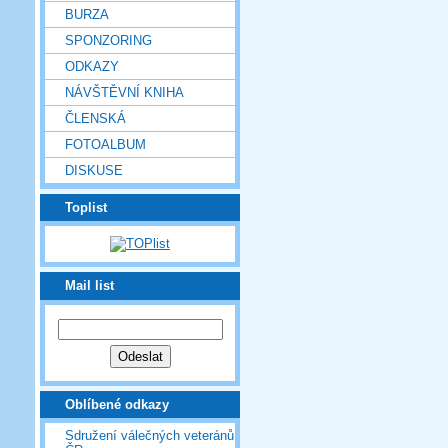
BURZA
SPONZORING
ODKAZY
NÁVŠTĚVNÍ KNIHA
ČLENSKÁ
FOTOALBUM
DISKUSE
Toplist
Mail list
Oblíbené odkazy
Sdružení válečných veteránů