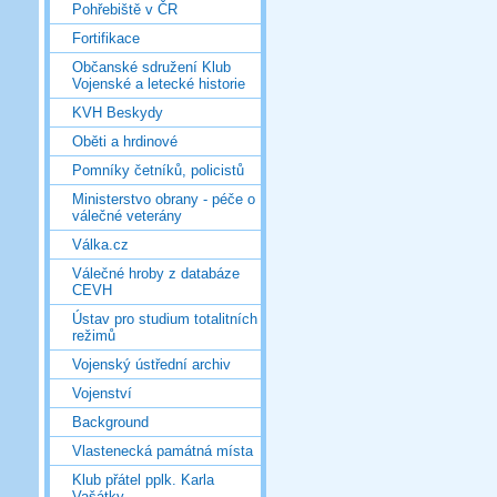
Pohřebiště v ČR
Fortifikace
Občanské sdružení Klub
Vojenské a letecké historie
KVH Beskydy
Oběti a hrdinové
Pomníky četníků, policistů
Ministerstvo obrany - péče o
válečné veterány
Válka.cz
Válečné hroby z databáze
CEVH
Ústav pro studium totalitních
režimů
Vojenský ústřední archiv
Vojenství
Background
Vlastenecká památná místa
Klub přátel pplk. Karla
Vašátky