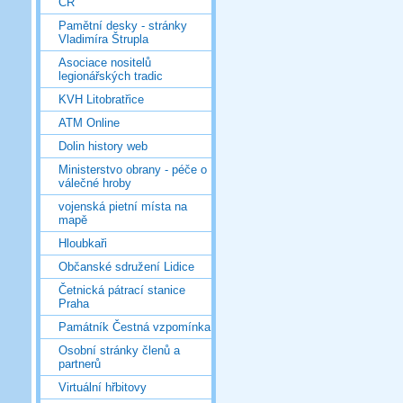
ČR
Pamětní desky - stránky
Vladimíra Štrupla
Asociace nositelů
legionářských tradic
KVH Litobratřice
ATM Online
Dolin history web
Ministerstvo obrany - péče o
válečné hroby
vojenská pietní místa na
mapě
Hloubkaři
Občanské sdružení Lidice
Četnická pátrací stanice
Praha
Památník Čestná vzpomínka
Osobní stránky členů a
partnerů
Virtuální hřbitovy