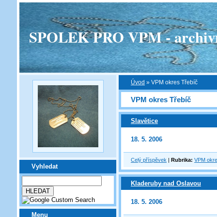
SPOLEK PRO VPM - archivní v
Úvod
»
VPM okres Třebíč
VPM okres Třebíč
Slavětice
18. 5. 2006
Celý příspěvek
|
Rubrika:
VPM okre
Vyhledat
Kladeruby nad Oslavou
18. 5. 2006
Menu