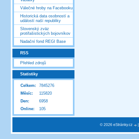
Válečné hroby na Facebooku
Historická data osobností a
událostí naší republiky
Slovenský zväz
protifašistických bojovníkov
Nadační fond REGI Base
RSS
Přehled zdrojů
Statistiky
Celkem:
7845276
Měsíc:
115820
Den:
6958
Online:
105
© 2026 eStránky.cz